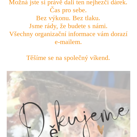
Možná jste si právě dali ten nejhezčí dárek.
Čas pro sebe.
Bez výkonu. Bez tlaku.
Jsme rády, že budete s námi.
Všechny organizační informace vám dorazí
e-mailem.
Těšíme se na společný víkend.