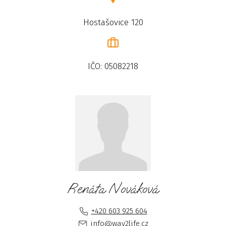
Hostašovice 120
IČO: 05082218
Renáta Nováková
+420 603 925 604
info@way2life.cz