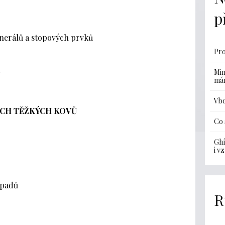
p
nerálů a stopových prvků
Pro
a
Min
má
Vbo
ÝCH TĚŽKÝCH KOVŮ
Co 
Ghí
i v
dpadů
R