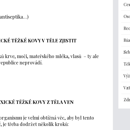
Ces
Oso
 antiseptika…)
Re
Rů
ICKÉ TĚŽKÉ KOVY V TĚLE ZJISTIT
Seb
ků krve, moči, mateřského mléka, vlasů – ty ale
 republice neprovádí.
Těl
Výž
Vz
Zdr
XICKÉ TĚŽKÉ KOVY Z TĚLA VEN
organismu je velmi obtížná věc, aby byl tento
, je třeba dodržet několik kroků: