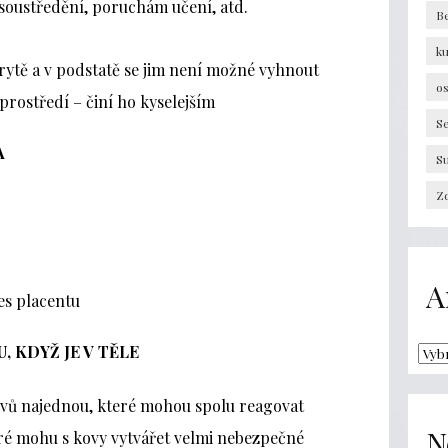
soustředění, poruchám učení, atd.
B
k
rytě a v podstatě se jim není možné vyhnout
os
 prostředí – činí ho kyselejším
Se
A
S
Zd
A
es placentu
, KDYŽ JE V TĚLE
ovů najednou, které mohou spolu reagovat
N
ré mohu s kovy vytvářet velmi nebezpečné