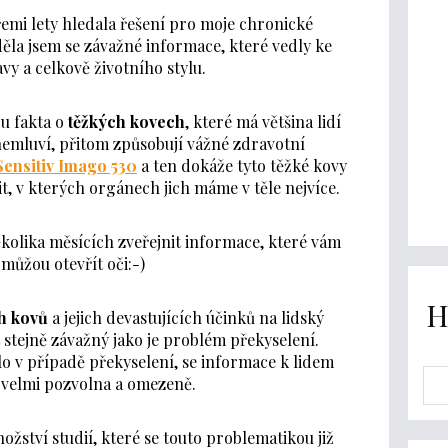
emi lety hledala řešení pro moje chronické
la jsem se závažné informace, které vedly ke
vy a celkově životního stylu.
ou fakta o
těžkých kovech
, které má většina lidí
 nemluví, přitom způsobují vážné zdravotní
Sensitiv Imago 530
a ten dokáže tyto těžké kovy
it, v kterých orgánech jich máme v těle nejvíce.
kolika měsících zveřejnit informace, které vám
můžou otevřít oči:-)
H
h kovů
a jejich devastujících účinků na lidský
 stejně závažný jako je problém překyselení.
lo v případě překyselení, se informace k lidem
 velmi pozvolna a omezeně.
ožství studií, které se touto problematikou již