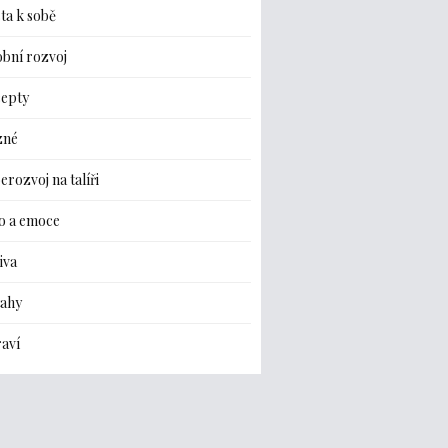
ta k sobě
bní rozvoj
cepty
zné
erozvoj na talíři
o a emoce
iva
tahy
aví