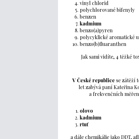
vinyl chlorid
polychlorované bifenyly
benzen
kadmium
benzo(a)pyren
polycyklické aromatické 
benzo(b)fluaranthen
Jak sami vidíte, 4 těžké t
V České republice
se zátěží 
let zabývá paní Kateřina 
a frekvenčních měření 
olovo
kadmium
rtuť
a dále chemikálie jako DDT, afl