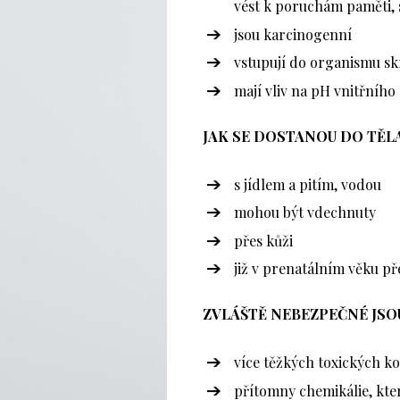
vést k poruchám paměti, 
jsou karcinogenní
vstupují do organismu sk
mají vliv na pH vnitřního
JAK SE DOSTANOU DO TĚL
s jídlem a pitím, vodou
mohou být vdechnuty
přes kůži
již v prenatálním věku př
ZVLÁŠTĚ NEBEZPEČNÉ JSOU
více těžkých toxických k
přítomny chemikálie, kte