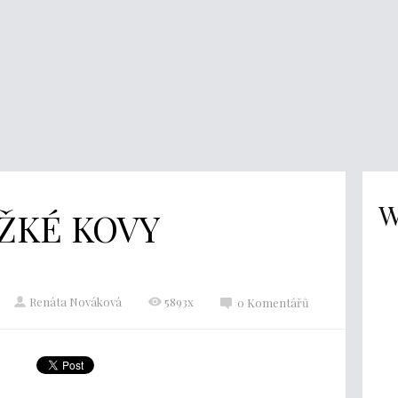
W
ŽKÉ KOVY
Renáta Nováková
5893x
0 Komentářů