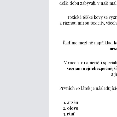
delší dobu zabývají, v naší ma
Toxické těžké kovy se vy
a různou mírou toxicity, všec
Řadíme mezi ně například
k
ars
V roce 2011 američtí specia
seznam nejnebezpečnějšíc
a j
Prvních 10 látek je následující
arzén
olovo
rtuť