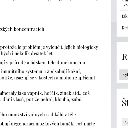
i v
Jak
Krá
 nízkých koncentracích
rotože je problém je vyloučit, jejich biologický
ých i několik desítek let
R
lují v přírodě a lidském těle donekonečna
y imunitního systému a způsobují kožní,
potíže, usazují se v kostech a mohou zapříčinit
minerály jako vápník, hořčík, zinek atd., což
dání vlasů, potíže nehtů, kloubů, zubů,
Š
kého množství volných radikálů v těle
A
sobují degeneraci mozkových buněk, což může