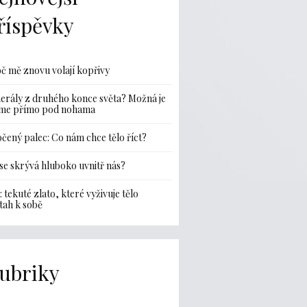
říspěvky
č mě znovu volají kopřivy
erály z druhého konce světa? Možná je
me přímo pod nohama
čený palec: Co nám chce tělo říct?
se skrývá hluboko uvnitř nás?
: tekuté zlato, které vyživuje tělo
ztah k sobě
ubriky