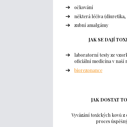
očkování
některá léčiva (diuretika,
zubní amalgámy
JAK SE DAJÍ TOX
laboratorní testy ze vzor
oficiální medicína v naší
biorezonance
JAK DOSTAT TO
Vyvázání toxických kovů z 
proces úspěšný