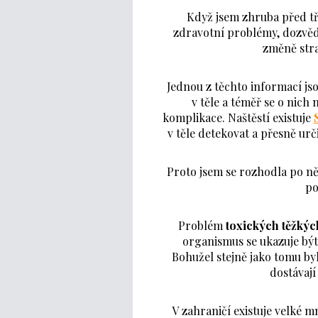
Když jsem zhruba před tř
zdravotní problémy, dozvědě
změně stra
Jednou z těchto informací js
v těle a téměř se o nich
komplikace. Naštěstí existuje
v těle detekovat a přesně urč
Proto jsem se rozhodla po ně
po
Problém
toxických těžkýc
organismus se ukazuje být
Bohužel stejně jako tomu by
dostávají
V zahraničí existuje velké mn