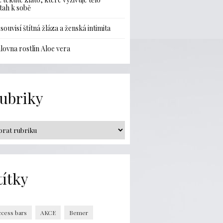
ztah k sobě
 souvisí štítná žláza a ženská intimita
lovna rostlin Aloe vera
ubriky
títky
ccess bars
AKCE
Bemer