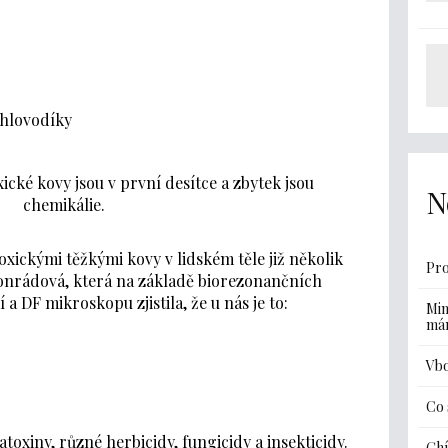
uhlovodíky
oxické kovy jsou v první desítce a zbytek jsou
N
chemikálie.
toxickými těžkými kovy v lidském těle již několik
Pro
Konrádová, která na základě biorezonančních
a DF mikroskopu zjistila, že u nás je to:
Min
má
Vbo
Co 
atoxiny, různé herbicidy, fungicidy a insekticidy.
Ghí