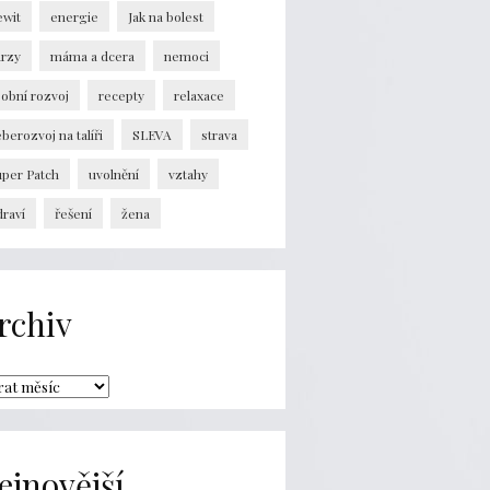
ewit
energie
Jak na bolest
urzy
máma a dcera
nemoci
obní rozvoj
recepty
relaxace
berozvoj na talíři
SLEVA
strava
uper Patch
uvolnění
vztahy
raví
řešení
žena
rchiv
ejnovější