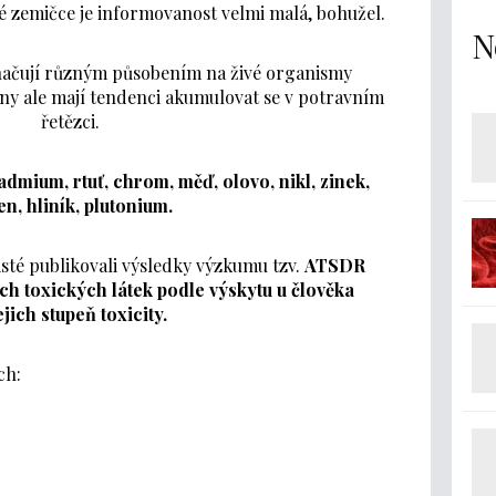
lé zemičce je informovanost velmi malá, bohužel.
N
značují různým působením na živé organismy
hny ale mají tendenci akumulovat se v potravním
řetězci.
admium, rtuť, chrom, měď, olovo, nikl, zinek,
en, hliník, plutonium.
listé publikovali výsledky výzkumu tzv.
ATSDR
h toxických látek podle výskytu u člověka
ejich stupeň toxicity.
ch: