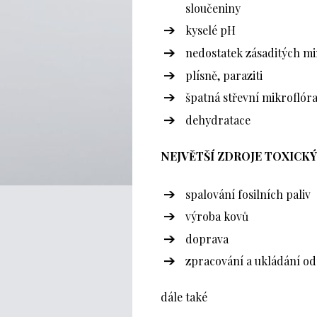
sloučeniny
kyselé pH
nedostatek zásaditých mi
plísně, paraziti
špatná střevní mikroflór
dehydratace
NEJVĚTŠÍ ZDROJE TOXICK
spalování fosilních paliv
výroba kovů
doprava
zpracování a ukládání o
dále také