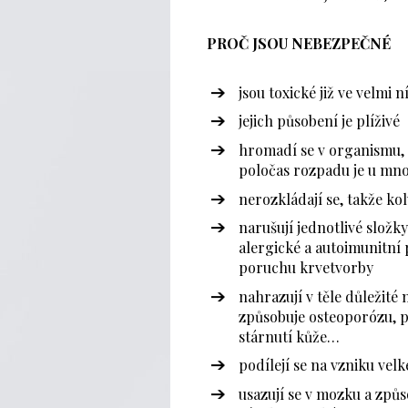
PROČ JSOU NEBEZPEČNÉ
jsou toxické již ve velmi
jejich působení je plíživé
hromadí se v organismu, p
poločas rozpadu je u mnoh
nerozkládají se, takže ko
narušují jednotlivé složk
alergické a autoimunitní 
poruchu krvetvorby
nahrazují v těle důležité 
způsobuje osteoporózu, pa
stárnutí kůže…
podílejí se na vzniku vel
usazují se v mozku a způ