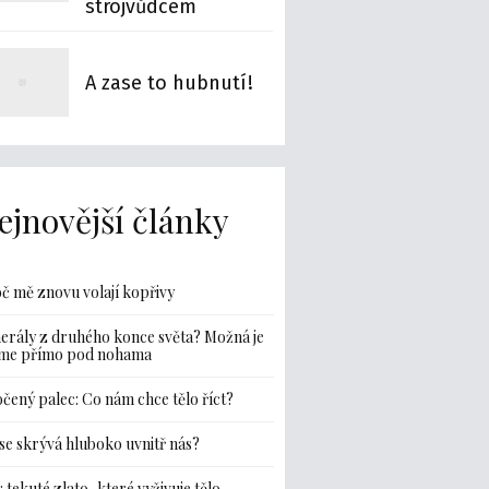
strojvůdcem
A zase to hubnutí!
ejnovější články
č mě znovu volají kopřivy
erály z druhého konce světa? Možná je
me přímo pod nohama
čený palec: Co nám chce tělo říct?
se skrývá hluboko uvnitř nás?
: tekuté zlato, které vyživuje tělo