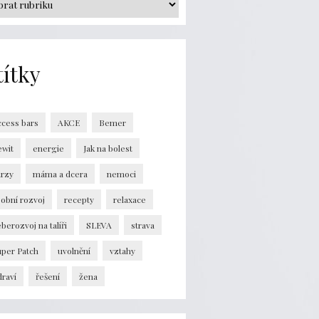
títky
ccess bars
AKCE
Bemer
ewit
energie
Jak na bolest
urzy
máma a dcera
nemoci
obní rozvoj
recepty
relaxace
berozvoj na talíři
SLEVA
strava
uper Patch
uvolnění
vztahy
raví
řešení
žena