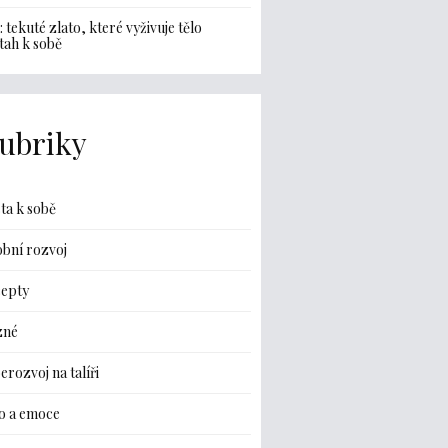
: tekuté zlato, které vyživuje tělo
ztah k sobě
ubriky
ta k sobě
bní rozvoj
cepty
zné
erozvoj na talíři
o a emoce