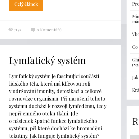
Pro
Celý článek
Min
má
717x
0
Komentářů
Vbo
Co 
Lymfatický systém
Ghí
i v
Lymfatický systém je fascinující součástí
Jak
lidského těla, která má klíčovou roli
Krá
v udržování imunity, detoxikaci a celkové
rovnováze organismu. Při narušení tohoto
systému dochází k rozvoji lymfedému, tedy
nepříjemného otoku tkání. Jde
R
o následek špatné funkce lymfatického
systému, při které dochází ke hromadění
tekutiny. Jak funguje lymfatický systém?