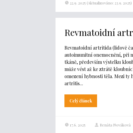
22.9. 2025 (Aktualizováno: 23.9. 2025)
Revmatoidní artri
Revmatoidní artritida (lidově ča
autoimunitní onemocnění, při n
tkáně, především výstelku kloub
může vést až ke ztrátě kloubní
omezení hybnosti těla. Mezi ty h
artritis...
Celý článek
17.6. 2025
Renáta Nováková