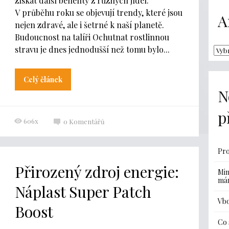
získat další benefity z různých jídel.
V průběhu roku se objevují trendy, které jsou
A
nejen zdravé, ale i šetrné k naší planetě.
Budoucnost na talíři Ochutnat rostlinnou
stravu je dnes jednodušší než tomu bylo...
Celý článek
N
p
606x
0
Komentářů
Pro
Přirozený zdroj energie:
Min
má
Náplast Super Patch
Vbo
Boost
Co 