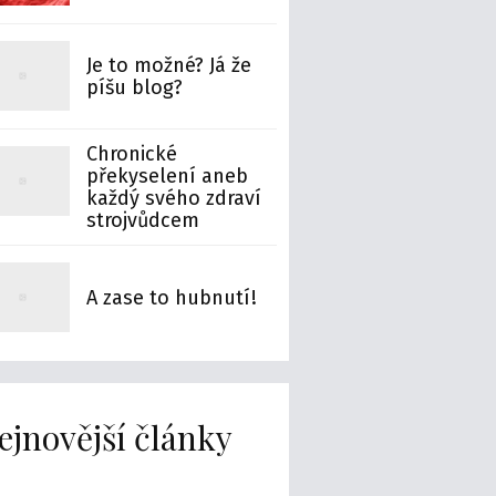
Je to možné? Já že
píšu blog?
Chronické
překyselení aneb
každý svého zdraví
strojvůdcem
A zase to hubnutí!
ejnovější články