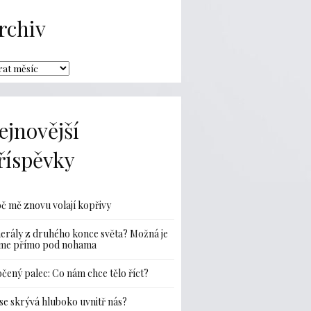
rchiv
ejnovější
říspěvky
č mě znovu volají kopřivy
erály z druhého konce světa? Možná je
me přímo pod nohama
čený palec: Co nám chce tělo říct?
se skrývá hluboko uvnitř nás?