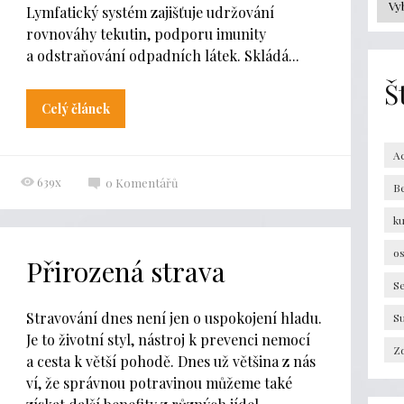
Lymfatický systém zajišťuje udržování
rovnováhy tekutin, podporu imunity
a odstraňování odpadních látek. Skládá...
Š
Celý článek
A
639x
0
Komentářů
B
k
os
Přirozená strava
Se
Stravování dnes není jen o uspokojení hladu.
S
Je to životní styl, nástroj k prevenci nemocí
Zd
a cesta k větší pohodě. Dnes už většina z nás
ví, že správnou potravinou můžeme také