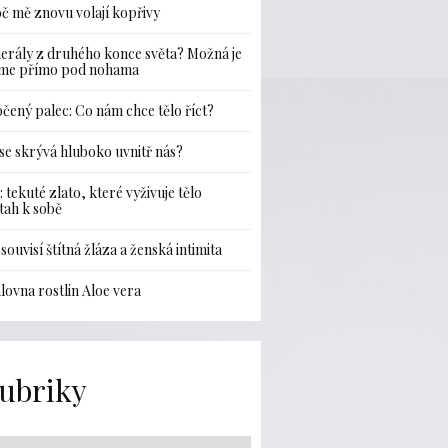
č mě znovu volají kopřivy
erály z druhého konce světa? Možná je
me přímo pod nohama
čený palec: Co nám chce tělo říct?
se skrývá hluboko uvnitř nás?
: tekuté zlato, které vyživuje tělo
ztah k sobě
 souvisí štítná žláza a ženská intimita
lovna rostlin Aloe vera
ubriky