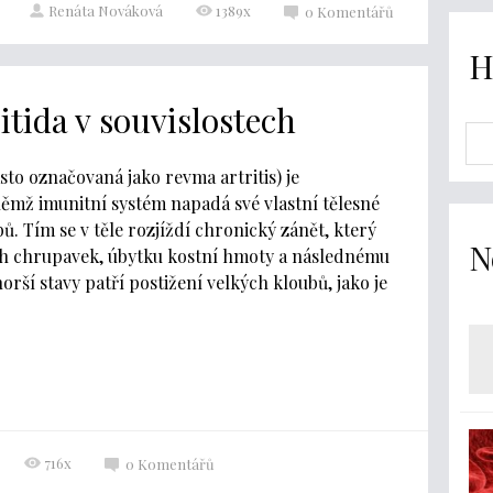
Renáta Nováková
1389x
0
Komentářů
H
tida v souvislostech
sto označovaná jako revma artritis) je
ěmž imunitní systém napadá své vlastní tělesné
ů. Tím se v těle rozjíždí chronický zánět, který
N
ch chrupavek, úbytku kostní hmoty a následnému
orší stavy patří postižení velkých kloubů, jako je
716x
0
Komentářů