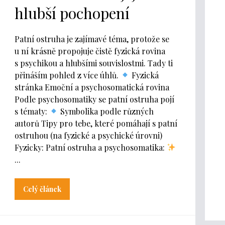
hlubší pochopení
Patní ostruha je zajímavé téma, protože se
u ní krásně propojuje čistě fyzická rovina
s psychikou a hlubšími souvislostmi. Tady ti
přináším pohled z více úhlů.
Fyzická
stránka Emoční a psychosomatická rovina
Podle psychosomatiky se patní ostruha pojí
s tématy:
Symbolika podle různých
autorů Tipy pro tebe, které pomáhají s patní
ostruhou (na fyzické a psychické úrovni)
Fyzicky: Patní ostruha a psychosomatika:
...
Celý článek