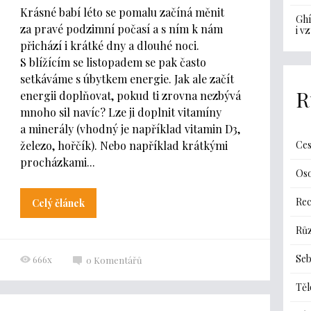
Krásné babí léto se pomalu začíná měnit
Ghí
za pravé podzimní počasí a s ním k nám
i v
přichází i krátké dny a dlouhé noci.
S blížícím se listopadem se pak často
setkáváme s úbytkem energie. Jak ale začít
R
energii doplňovat, pokud ti zrovna nezbývá
mnoho sil navíc? Lze ji doplnit vitamíny
a minerály (vhodný je například vitamin D3,
železo, hořčík). Nebo například krátkými
Ces
procházkami...
Oso
Re
Celý článek
Rů
Seb
666x
0
Komentářů
Těl