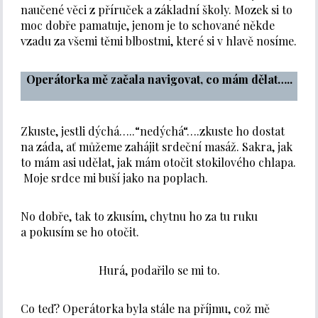
naučené věci z příruček a základní školy. Mozek si to
moc dobře pamatuje, jenom je to schované někde
vzadu za všemi těmi blbostmi, které si v hlavě nosíme.
Operátorka mě začala navigovat, co mám dělat…..
Zkuste, jestli dýchá…..“nedýchá“….zkuste ho dostat
na záda, ať můžeme zahájit srdeční masáž. Sakra, jak
to mám asi udělat, jak mám otočit stokilového chlapa.
Moje srdce mi buší jako na poplach.
No dobře, tak to zkusím, chytnu ho za tu ruku
a pokusím se ho otočit.
Hurá, podařilo se mi to.
Co teď? Operátorka byla stále na příjmu, což mě