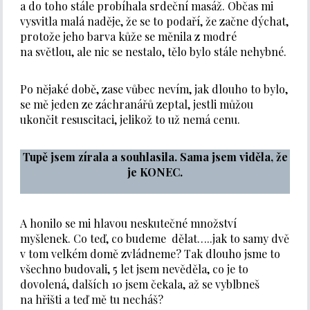
a do toho stále probíhala srdeční masáž. Občas mi
vysvitla malá naděje, že se to podaří, že začne dýchat,
protože jeho barva kůže se měnila z modré
na světlou, ale nic se nestalo, tělo bylo stále nehybné.
Po nějaké době, zase vůbec nevím, jak dlouho to bylo,
se mě jeden ze záchranářů zeptal, jestli můžou
ukončit resuscitaci, jelikož to už nemá cenu.
Tupě jsem zírala a souhlasila. Sama jsem viděla, že
je KONEC.
A honilo se mi hlavou neskutečné množství
myšlenek. Co teď, co budeme dělat…..jak to samy dvě
v tom velkém domě zvládneme? Tak dlouho jsme to
všechno budovali, 5 let jsem nevěděla, co je to
dovolená, dalších 10 jsem čekala, až se vyblbneš
na hřišti a teď mě tu necháš?