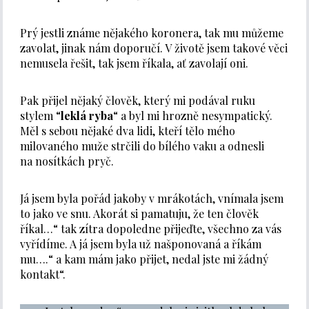
Prý jestli známe nějakého koronera, tak mu můžeme
zavolat, jinak nám doporučí. V životě jsem takové věci
nemusela řešit, tak jsem říkala, ať zavolají oni.
Pak přijel nějaký člověk, který mi podával ruku
stylem “
leklá ryba
“ a byl mi hrozně nesympatický.
Měl s sebou nějaké dva lidi, kteří tělo mého
milovaného muže strčili do bílého vaku a odnesli
na nosítkách pryč.
Já jsem byla pořád jakoby v mrákotách, vnímala jsem
to jako ve snu. Akorát si pamatuju, že ten člověk
říkal…“ tak zítra dopoledne přijeďte, všechno za vás
vyřídíme. A já jsem byla už našponovaná a říkám
mu….“ a kam mám jako přijet, nedal jste mi žádný
kontakt“.