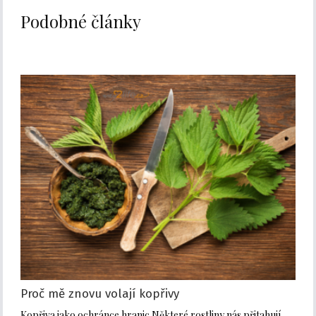
Podobné články
Proč mě znovu volají kopřivy
Kopřiva jako ochránce hranic Některé rostliny nás přitahují