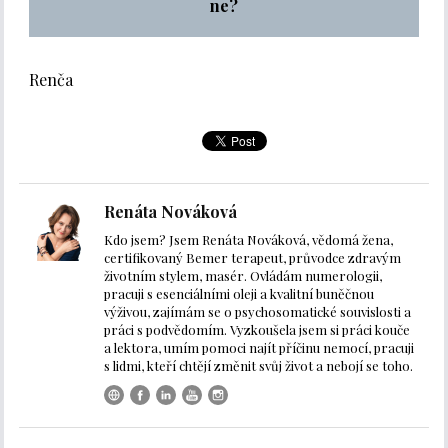
ne?
Renča
Renáta Nováková
Kdo jsem? Jsem Renáta Nováková, vědomá žena,
certifikovaný Bemer terapeut, průvodce zdravým
životním stylem, masér. Ovládám numerologii,
pracuji s esenciálními oleji a kvalitní buněčnou
výživou, zajímám se o psychosomatické souvislosti a
práci s podvědomím. Vyzkoušela jsem si práci kouče
a lektora, umím pomoci najít příčinu nemocí, pracuji
s lidmi, kteří chtějí změnit svůj život a nebojí se toho.