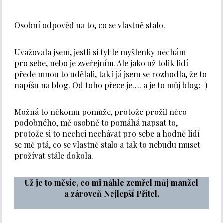
Osobní odpověď na to, co se vlastně stalo.
Uvažovala jsem, jestli si tyhle myšlenky nechám
pro sebe, nebo je zveřejním. Ale jako už tolik lidí
přede mnou to udělali, tak i já jsem se rozhodla, že to
napíšu na blog. Od toho přece je…. a je to můj blog:-)
Možná to někomu pomůže, protože prožil něco
podobného, mě osobně to pomáhá napsat to,
protože si to nechci nechávat pro sebe a hodně lidí
se mě ptá, co se vlastně stalo a tak to nebudu muset
prožívat stále dokola.
Už je to měsíc, co mi náhle zemřel můj manžel
a zároveň Nejlepší Přítel.