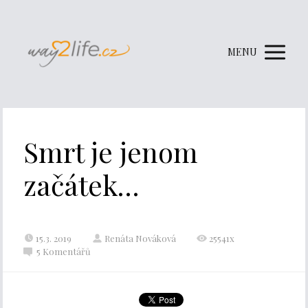
MENU
Smrt je jenom
začátek…
15.3. 2019
Renáta Nováková
25541x
5 Komentářů