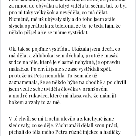
za mnou do obýváku a když viděla tu scénu, tak to byl
pro ni taky velký šok a nevěděla, co má dělat.
Nicméně, mě už ubývaly síly a do toho jsem stále
slyšela operátorku z telefonu, že to je teda fajn, že
někdo přišel a že se máme vystřídat.
Ok, tak se pojďme vystřídat. Ukázala jsem dceři, co
má dělat a zhluboka jsem dýchala, protože masáž
srdce na těle, které je vlastně nehybné, je opravdu
makačka. Po chvíli jsme se zase vystřídali zpět,
protože už Peťa nemohla. To jsem ale už
zaznamenala, že se někdo hýbe na chodbě a po chvíli
jsem vedle sebe uviděla člověka v oranžovém
a modré rukavice, které mi ukazovaly, že mám jít
bokem a vzaly to za mě.
V té chvíli se mi trochu ulevilo a z kuchyně jsme
sledovaly, co se děje. Záchranáři dělali svou práci,
píchali do těla mého Petra různé injekce a hadičky