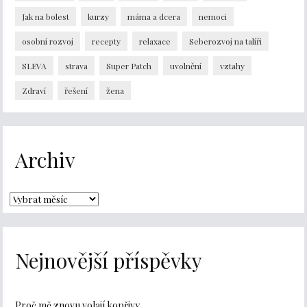
Jak na bolest
kurzy
máma a dcera
nemoci
osobní rozvoj
recepty
relaxace
Seberozvoj na talíři
SLEVA
strava
Super Patch
uvolnění
vztahy
Zdraví
řešení
žena
Archiv
Nejnovější příspěvky
Proč mě znovu volají kopřivy