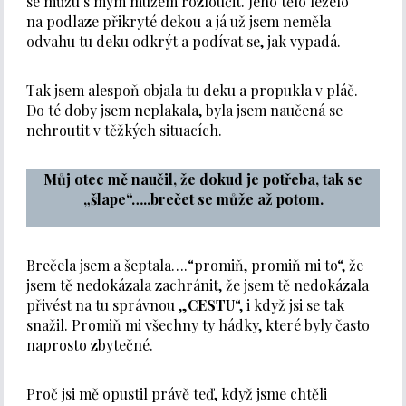
se můžu s mým mužem rozloučit. Jeho tělo leželo
na podlaze přikryté dekou a já už jsem neměla
odvahu tu deku odkrýt a podívat se, jak vypadá.
Tak jsem alespoň objala tu deku a propukla v pláč.
Do té doby jsem neplakala, byla jsem naučená se
nehroutit v těžkých situacích.
Můj otec mě naučil, že dokud je potřeba, tak se
„šlape“…..brečet se může až potom.
Brečela jsem a šeptala….“promiň, promiň mi to“, že
jsem tě nedokázala zachránit, že jsem tě nedokázala
přivést na tu správnou „
CESTU
“, i když jsi se tak
snažil. Promiň mi všechny ty hádky, které byly často
naprosto zbytečné.
Proč jsi mě opustil právě teď, když jsme chtěli