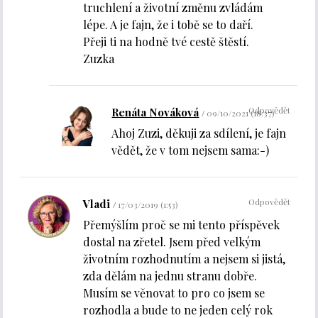
truchlení a životní změnu zvládám
lépe. A je fajn, že i tobě se to daří.
Přeji ti na hodně tvé cestě štěstí.
Zuzka
Odpovědět
Renáta Nováková
09/10/2021 (18:37)
Ahoj Zuzi, děkuji za sdílení, je fajn
vědět, že v tom nejsem sama:-)
Odpovědět
Vladi
17/03/2019 (1:53)
Přemýšlím proč se mi tento příspěvek
dostal na zřetel. Jsem před velkým
životním rozhodnutím a nejsem si jistá,
zda dělám na jednu stranu dobře.
Musím se věnovat to pro co jsem se
rozhodla a bude to ne jeden celý rok