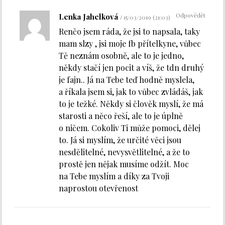
Odpovědět
Lenka Jahelková
15/03/2019 (21:03)
Renčo jsem ráda, že jsi to napsala, taky
mam slzy , jsi moje fb přítelkyne, vůbec
Tě neznám osobně, ale to je jedno,
někdy stačí jen pocit a víš, že tdn druhý
je fajn.. Já na Tebe teď hodně myslela,
a říkala jsem si, jak to vůbec zvládáš, jak
to je težké. Někdy si člověk myslí, že má
starosti a něco řeší, ale to je úplně
o ničem. Cokoliv Ti může pomoci, dělej
to. Já si myslím, že určité věci jsou
nesdělitelné, nevysvětlitelné, a že to
prostě jen nějak musíme odžít. Moc
na Tebe myslím a díky za Tvoji
naprostou otevřenost