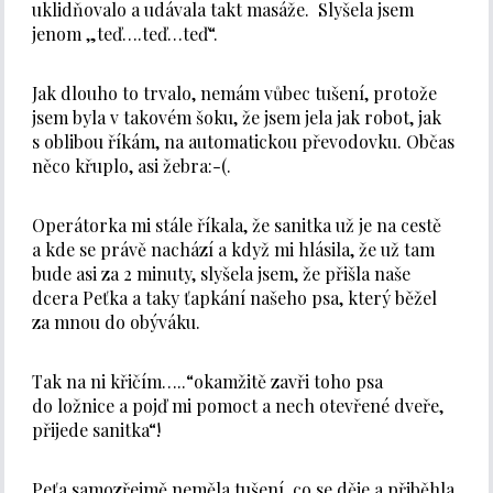
uklidňovalo a udávala takt masáže. Slyšela jsem
jenom „teď….teď…teď“.
Jak dlouho to trvalo, nemám vůbec tušení, protože
jsem byla v takovém šoku, že jsem jela jak robot, jak
s oblibou říkám, na automatickou převodovku. Občas
něco křuplo, asi žebra:-(.
Operátorka mi stále říkala, že sanitka už je na cestě
a kde se právě nachází a když mi hlásila, že už tam
bude asi za 2 minuty, slyšela jsem, že přišla naše
dcera Peťka a taky ťapkání našeho psa, který běžel
za mnou do obýváku.
Tak na ni křičím…..“okamžitě zavři toho psa
do ložnice a pojď mi pomoct a nech otevřené dveře,
přijede sanitka“!
Peťa samozřejmě neměla tušení, co se děje a přiběhla