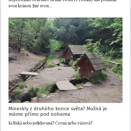
svou krásou. Jiné svou…
Minerály z druhého konce světa? Možná je
máme přímo pod nohama
Keltská nebo jodidovaná? Černá nebo růžová?