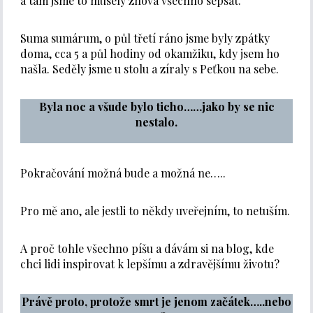
a tam jsme to musely znova všechno sepsat.
Suma sumárum, o půl třetí ráno jsme byly zpátky
doma, cca 5 a půl hodiny od okamžiku, kdy jsem ho
našla. Seděly jsme u stolu a zíraly s Peťkou na sebe.
Byla noc a všude bylo ticho……jako by se nic
nestalo.
Pokračování možná bude a možná ne…..
Pro mě ano, ale jestli to někdy uveřejním, to netuším.
A proč tohle všechno píšu a dávám si na blog, kde
chci lidi inspirovat k lepšímu a zdravějšímu životu?
Právě proto, protože smrt je jenom začátek…..nebo