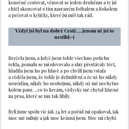
konečně cestovat, věnovat se jeden druhému a ty jsi
chtěl skoncovat s tím zasraným fotbalem a Sokolem
a pečovat o kytičky, které jsi měl tak rád.
Vždyť jsi byl na dobré Cestě…..jenom už jsi to
nestihl:-(
Brečela jsem, a když jsem tohle všechno potichu
řekla, pomalu se mi ulevovalo a slzy přestávaly téct,
hladila jsem ho po hlavě a po chvíli jsem vstala
a věděla jsem, že tohle je definitivní a že už ho nikdy
neuvidím, nikdy ho neobejmu, nikdy už mě nechytne
kolem pasu….co to kecám, vždycky mě chytal hlavně
za prsa, které se mu tak líbily.
Byli jsme spolu víc jak 24 let a pořád mi opakoval, jak
moc mě miluje a jak moc krásná jsem. Moc mi chybí.