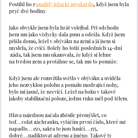
Postihl ho r
ozsáhlý infarkt myokardu
, když jsem byla
pryč dvě hodiny.
Jako obvykle jsem byla hrát volejbal. Při odchodu
jsem mu jako vždycky dala pusu a odešla. Když jsem
přišla domů, ležel v obýváku na zemi a já jsem si
myslela, že cvičí. Bolely ho totiž posledních 14-dní
záda, tak jsem mu ukazovala, že když si lehne
na tvrdou zem a protáhne se, tak mu to pomůže.
Když jsem ale rozsvítila světlo v obýváku a uviděla
jeho nezvyklou polohu a pomalu modrající nohy,
bylo mi jasné, že necvičí. Ležel na boku v takové
jakoby stabilizační poloze, jednu ruku měl pod tělem.
Hlava najednou začala zběsile přemýšlet, co
teď….volat záchranku, vytáčím první číslo, které mě
napadlo….150, sakra to jsou hasiči….155,
dobré….nadiktovat adresu a jméno. Takové ty