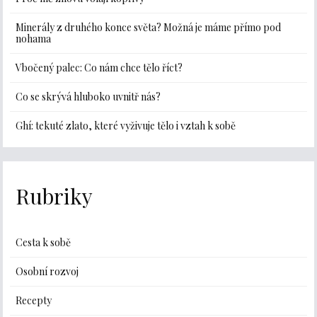
Minerály z druhého konce světa? Možná je máme přímo pod
nohama
Vbočený palec: Co nám chce tělo říct?
Co se skrývá hluboko uvnitř nás?
Ghí: tekuté zlato, které vyživuje tělo i vztah k sobě
Rubriky
Cesta k sobě
Osobní rozvoj
Recepty