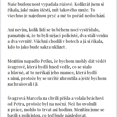
Naše budoucnost vypadala růžově. Kolikrát jsem si
říkala, jaké mám štěstí, mít takového muže. To
všechno je najednou pryč a mě to pořád nedochází.
Ani nevím, kolik lidí se tu během noci vystřídalo,
pamatuju si, že tu byli nějací policisté, dva stáli venku
a dva vevnitř. Všichni chodili v botech a já si říkala,
kdo to jako bude sakra uklízet .
Mezitím napadlo Peťku, že bychom mohly dát vědět
švagrové, která bydlí hned vedle, co se stalo
a hlavně, ať to neříkají jeho mamce, která bydlí
s nimi, protože by se určitě zhroutila a ještě bychom
zachraňovali i ji.
Švagrová Marcela za chvíli přišla a volala bráchovi
od Petra, protože byl na noční. Než ho uvolnili
z práce, mohlo to trvat asi hodinu. Mezitím jsme se
bavili s policistou, co teď bude následovat.