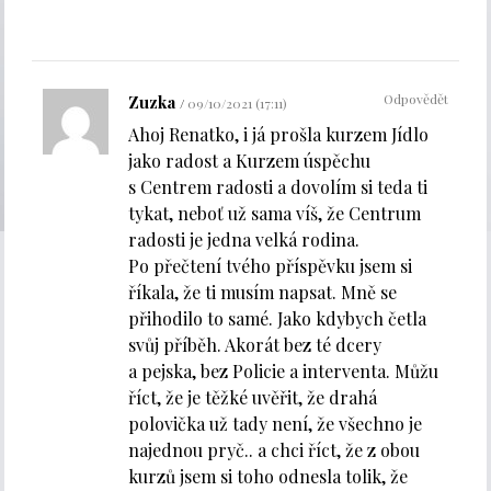
Odpovědět
Zuzka
09/10/2021 (17:11)
Ahoj Renatko, i já prošla kurzem Jídlo
jako radost a Kurzem úspěchu
s Centrem radosti a dovolím si teda ti
tykat, neboť už sama víš, že Centrum
radosti je jedna velká rodina.
Po přečtení tvého příspěvku jsem si
říkala, že ti musím napsat. Mně se
přihodilo to samé. Jako kdybych četla
svůj příběh. Akorát bez té dcery
a pejska, bez Policie a interventa. Můžu
říct, že je těžké uvěřit, že drahá
polovička už tady není, že všechno je
najednou pryč.. a chci říct, že z obou
kurzů jsem si toho odnesla tolik, že