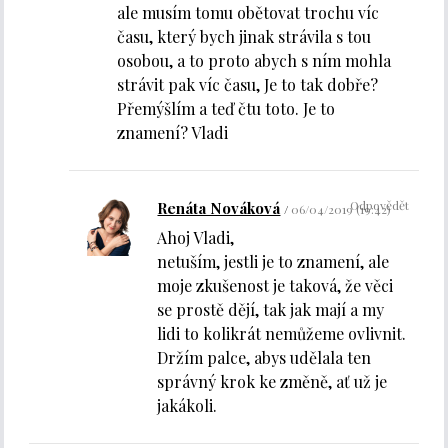
ale musím tomu obětovat trochu víc
času, který bych jinak strávila s tou
osobou, a to proto abych s ním mohla
strávit pak víc času, Je to tak dobře?
Přemýšlím a teď čtu toto. Je to
znamení? Vladi
Odpovědět
Renáta Nováková
06/04/2019 (19:42)
Ahoj Vladi,
netuším, jestli je to znamení, ale
moje zkušenost je taková, že věci
se prostě dějí, tak jak mají a my
lidi to kolikrát nemůžeme ovlivnit.
Držím palce, abys udělala ten
správný krok ke změně, ať už je
jakákoli.