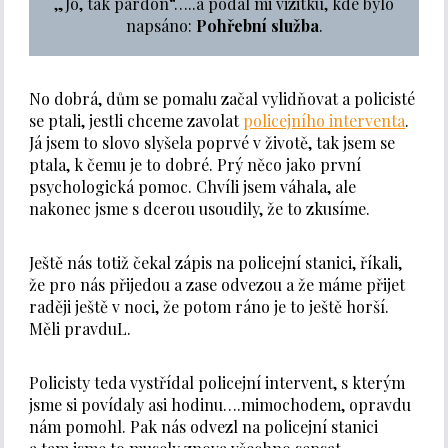
„Jo, tak pardon“…..a podal mi vizitku, kde bylo
napsáno:
Pohřební služba
.
No dobrá, dům se pomalu začal vylidňovat a policisté
se ptali, jestli chceme zavolat
policejního interventa
.
Já jsem to slovo slyšela poprvé v životě, tak jsem se
ptala, k čemu je to dobré. Prý něco jako první
psychologická pomoc. Chvíli jsem váhala, ale
nakonec jsme s dcerou usoudily, že to zkusíme.
Ještě nás totiž čekal zápis na policejní stanici, říkali,
že pro nás přijedou a zase odvezou a že máme přijet
raději ještě v noci, že potom ráno je to ještě horší.
Měli pravduL.
Policisty teda vystřídal policejní intervent, s kterým
jsme si povídaly asi hodinu….mimochodem, opravdu
nám pomohl. Pak nás odvezl na policejní stanici