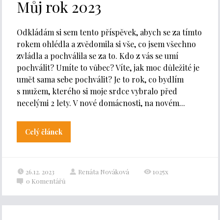
Můj rok 2023
Odkládám si sem tento příspěvek, abych se za tímto
rokem ohlédla a zvědomila si vše, co jsem všechno
zvládla a pochválila se za to. Kdo z vás se umí
pochválit? Umíte to vůbec? Víte, jak moc důležité je
umět sama sebe pochválit? Je to rok, co bydlím
s mužem, kterého si moje srdce vybralo před
necelými 2 lety. V nové domácnosti, na novém...
Celý článek
26.12. 2023
Renáta Nováková
1025x
0
Komentářů