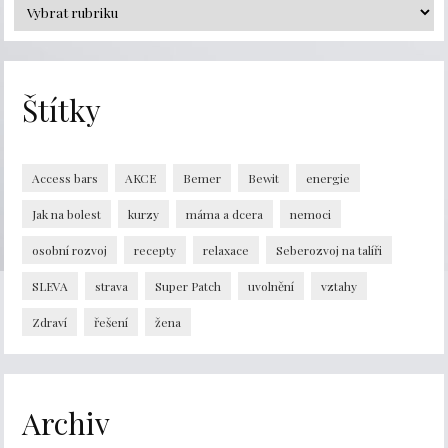
Štítky
Access bars
AKCE
Bemer
Bewit
energie
Jak na bolest
kurzy
máma a dcera
nemoci
osobní rozvoj
recepty
relaxace
Seberozvoj na talíři
SLEVA
strava
Super Patch
uvolnění
vztahy
Zdraví
řešení
žena
Archiv