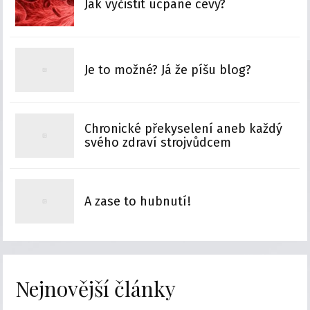
Jak vyčistit ucpané cévy?
Je to možné? Já že píšu blog?
Chronické překyselení aneb každý
svého zdraví strojvůdcem
A zase to hubnutí!
Nejnovější články