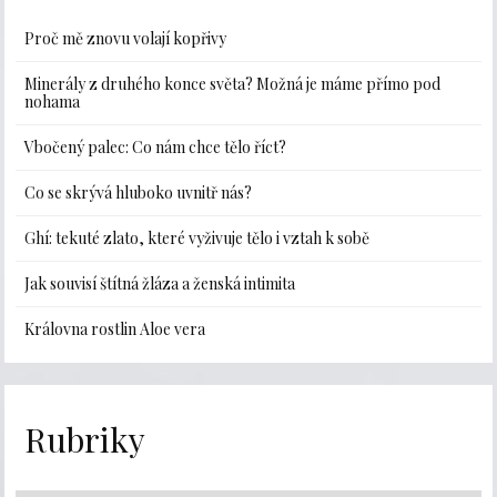
Proč mě znovu volají kopřivy
Minerály z druhého konce světa? Možná je máme přímo pod
nohama
Vbočený palec: Co nám chce tělo říct?
Co se skrývá hluboko uvnitř nás?
Ghí: tekuté zlato, které vyživuje tělo i vztah k sobě
Jak souvisí štítná žláza a ženská intimita
Královna rostlin Aloe vera
Rubriky