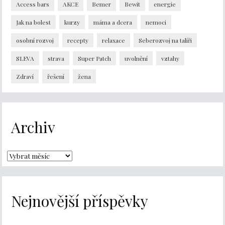
Access bars
AKCE
Bemer
Bewit
energie
Jak na bolest
kurzy
máma a dcera
nemoci
osobní rozvoj
recepty
relaxace
Seberozvoj na talíři
SLEVA
strava
Super Patch
uvolnění
vztahy
Zdraví
řešení
žena
Archiv
Nejnovější příspěvky