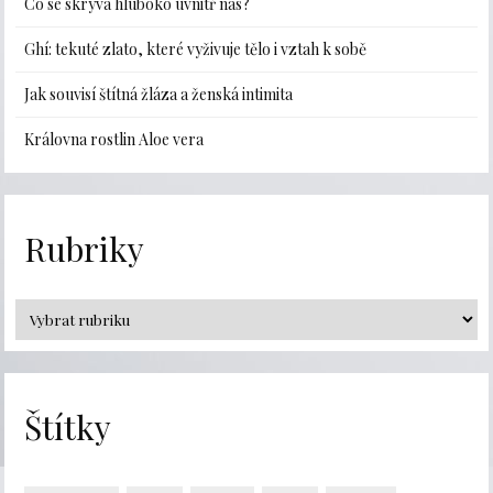
Co se skrývá hluboko uvnitř nás?
Ghí: tekuté zlato, které vyživuje tělo i vztah k sobě
Jak souvisí štítná žláza a ženská intimita
Královna rostlin Aloe vera
Rubriky
Štítky