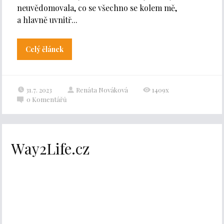
neuvědomovala, co se všechno se kolem mě,
a hlavně uvnitř...
Celý článek
31.7. 2023
Renáta Nováková
1409x
0
Komentářů
Way2Life.cz