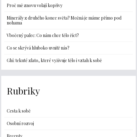
Proč mě znovu volají kopřivy
Minerály z druhého konce světa? Možná je máme přímo pod
nohama
Vbočený palec: Co nám chce tělo říct?
Co se skrývá hluboko uvnitř nás?
Ghí: tekuté zlato, které vyživuje tělo i vztah k sobě
Rubriky
Cesta k sobě
Osobní rozvoj
Recepty