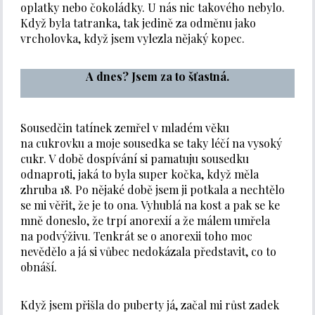
oplatky nebo čokoládky. U nás nic takového nebylo.
Když byla tatranka, tak jedině za odměnu jako
vrcholovka, když jsem vylezla nějaký kopec.
A dnes? Jsem za to šťastná.
Sousedčin tatínek zemřel v mladém věku
na cukrovku a moje sousedka se taky léčí na vysoký
cukr. V době dospívání si pamatuju sousedku
odnaproti, jaká to byla super kočka, když měla
zhruba 18. Po nějaké době jsem ji potkala a nechtělo
se mi věřit, že je to ona. Vyhublá na kost a pak se ke
mně doneslo, že trpí anorexií a že málem umřela
na podvýživu. Tenkrát se o anorexii toho moc
nevědělo a já si vůbec nedokázala představit, co to
obnáší.
Když jsem přišla do puberty já, začal mi růst zadek