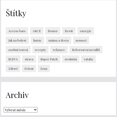
Štítky
Access bars
AKCE
Bemer
Bewit
energie
Jak na bolest
kurzy
máma a dcera
nemoci
osobní rozvoj
recepty
relaxace
Seberozvoj na talíři
SLEVA
strava
Super Patch
uvolnění
vztahy
Zdraví
řešení
žena
Archiv