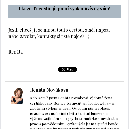
Ukážu Ti cestu, jít po ní však musíš už sám!
Jestli chceš jít se mnou touto cestou, stačí napsat
nebo zavolat, kontakty si jistě najdeš:-)
Renáta
Renáta Nováková
Kdo jsem? Jsem Renáta Nováková, vědomá žena,
certifikovaný Bemer terapeut, průvodce zdravým
životním stylem, masér. Ovládám numerologii,
pracuji s esenciálními oleji a kvalitní buněčnou
výživou, zajímám se o psychosomatické souvislosti a
práci s podvědomím. Vyzkoušela jsem si práci kouče
a lektora, umím pomoci najít příčinu nemocí, pracuji