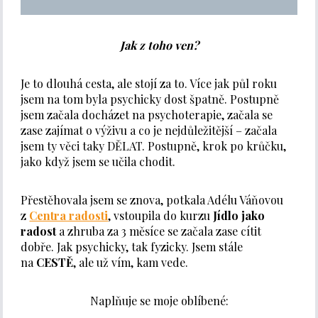
Jak z toho ven?
Je to dlouhá cesta, ale stojí za to. Více jak půl roku
jsem na tom byla psychicky dost špatně. Postupně
jsem začala docházet na psychoterapie, začala se
zase zajímat o výživu a co je nejdůležitější – začala
jsem ty věci taky DĚLAT. Postupně, krok po krůčku,
jako když jsem se učila chodit.
Přestěhovala jsem se znova, potkala Adélu Váňovou
z
Centra radosti
, vstoupila do kurzu
Jídlo jako
radost
a zhruba za 3 měsíce se začala zase cítit
dobře. Jak psychicky, tak fyzicky. Jsem stále
na
CESTĚ
, ale už vím, kam vede.
Naplňuje se moje oblíbené: