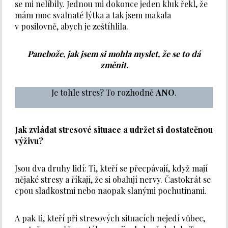
se mi nelíbily. Jednou mi dokonce jeden kluk řekl, že
mám moc svalnaté lýtka a tak jsem makala
v posilovně, abych je zeštíhlila.
Panebože, jak jsem si mohla myslet, že se to dá
změnit.
Je tohle stres? To rozhodně
ANO
.
Jak zvládat stresové situace a udržet si dostatečnou
výživu?
Jsou dva druhy lidí: Ti, kteří se přecpávají, když mají
nějaké stresy a říkají, že si obalují nervy. Častokrát se
cpou sladkostmi nebo naopak slanými pochutinami.
A pak ti, kteří při stresových situacích nejedí vůbec,