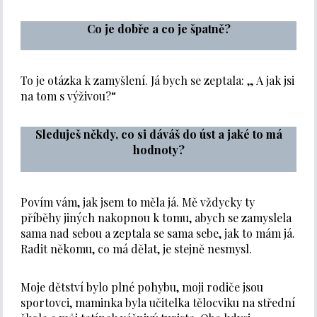
Co je dobře a co je špatně?
To je otázka k zamyšlení. Já bych se zeptala: „ A jak jsi
na tom s výživou?“
Sleduješ někdy, co si dáváš do úst a jaké to má
hodnoty?
Povím vám, jak jsem to měla já. Mě vždycky ty
příběhy jiných nakopnou k tomu, abych se zamyslela
sama nad sebou a zeptala se sama sebe, jak to mám já.
Radit někomu, co má dělat, je stejně nesmysl.
Moje dětství bylo plné pohybu, moji rodiče jsou
sportovci, maminka byla učitelka tělocviku na střední