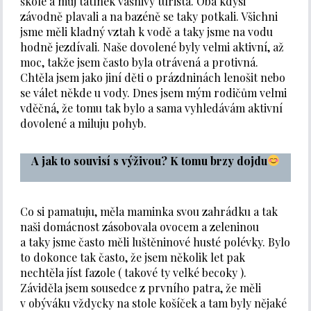
škole a můj tatínek vášnivý turista. Oba kdysi
závodně plavali a na bazéně se taky potkali. Všichni
jsme měli kladný vztah k vodě a taky jsme na vodu
hodně jezdívali. Naše dovolené byly velmi aktivní, až
moc, takže jsem často byla otrávená a protivná.
Chtěla jsem jako jiní děti o prázdninách lenošit nebo
se válet někde u vody. Dnes jsem mým rodičům velmi
vděčná, že tomu tak bylo a sama vyhledávám aktivní
dovolené a miluju pohyb.
A jak to souvisí s výživou? K tomu brzy dojdu
Co si pamatuju, měla maminka svou zahrádku a tak
naši domácnost zásobovala ovocem a zeleninou
a taky jsme často měli luštěninové husté polévky. Bylo
to dokonce tak často, že jsem několik let pak
nechtěla jíst fazole ( takové ty velké becoky ).
Záviděla jsem sousedce z prvního patra, že měli
v obýváku vždycky na stole košíček a tam byly nějaké