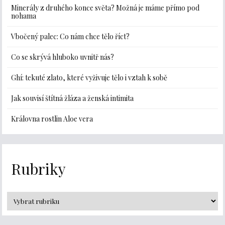
Minerály z druhého konce světa? Možná je máme přímo pod
nohama
Vbočený palec: Co nám chce tělo říct?
Co se skrývá hluboko uvnitř nás?
Ghí: tekuté zlato, které vyživuje tělo i vztah k sobě
Jak souvisí štítná žláza a ženská intimita
Královna rostlin Aloe vera
Rubriky