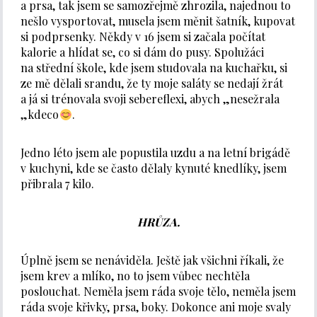
a prsa, tak jsem se samozřejmě zhrozila, najednou to
nešlo vysportovat, musela jsem měnit šatník, kupovat
si podprsenky. Někdy v 16 jsem si začala počítat
kalorie a hlídat se, co si dám do pusy. Spolužáci
na střední škole, kde jsem studovala na kuchařku, si
ze mě dělali srandu, že ty moje saláty se nedají žrát
a já si trénovala svoji sebereflexi, abych „nesežrala
„kdeco
.
Jedno léto jsem ale popustila uzdu a na letní brigádě
v kuchyni, kde se často dělaly kynuté knedlíky, jsem
přibrala 7 kilo.
HRŮZA.
Úplně jsem se nenáviděla. Ještě jak všichni říkali, že
jsem krev a mlíko, no to jsem vůbec nechtěla
poslouchat. Neměla jsem ráda svoje tělo, neměla jsem
ráda svoje křivky, prsa, boky. Dokonce ani moje svaly