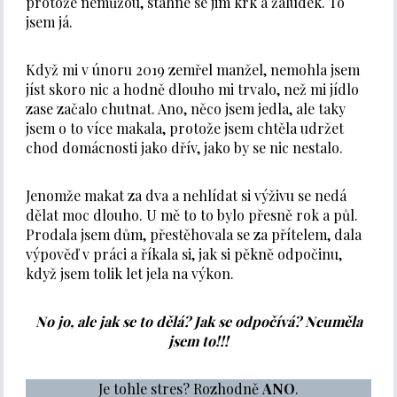
protože nemůžou, stáhne se jim krk a žaludek. To
jsem já.
Když mi v únoru 2019 zemřel manžel, nemohla jsem
jíst skoro nic a hodně dlouho mi trvalo, než mi jídlo
zase začalo chutnat. Ano, něco jsem jedla, ale taky
jsem o to více makala, protože jsem chtěla udržet
chod domácnosti jako dřív, jako by se nic nestalo.
Jenomže makat za dva a nehlídat si výživu se nedá
dělat moc dlouho. U mě to to bylo přesně rok a půl.
Prodala jsem dům, přestěhovala se za přítelem, dala
výpověď v práci a říkala si, jak si pěkně odpočinu,
když jsem tolik let jela na výkon.
No jo, ale jak se to dělá? Jak se odpočívá? Neuměla
jsem to!!!
Je tohle stres? Rozhodně
ANO
.