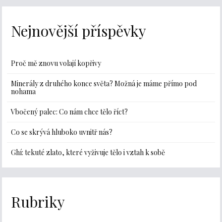
Nejnovější příspěvky
Proč mě znovu volají kopřivy
Minerály z druhého konce světa? Možná je máme přímo pod
nohama
Vbočený palec: Co nám chce tělo říct?
Co se skrývá hluboko uvnitř nás?
Ghí: tekuté zlato, které vyživuje tělo i vztah k sobě
Rubriky