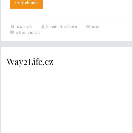
Celý článek
16.6. 2026
Renáta Nováková
303x
0
Komentářů
Way2Life.cz