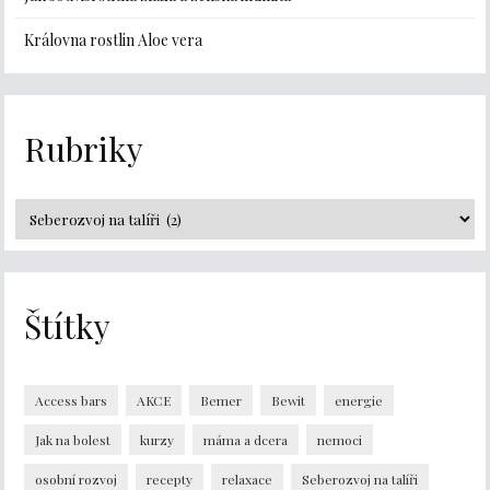
Královna rostlin Aloe vera
Rubriky
Štítky
Access bars
AKCE
Bemer
Bewit
energie
Jak na bolest
kurzy
máma a dcera
nemoci
osobní rozvoj
recepty
relaxace
Seberozvoj na talíři