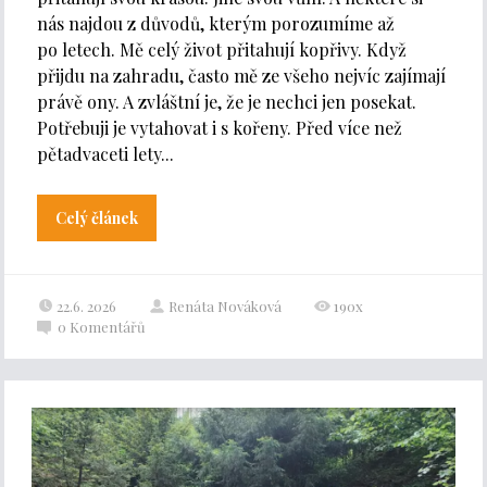
nás najdou z důvodů, kterým porozumíme až
po letech. Mě celý život přitahují kopřivy. Když
přijdu na zahradu, často mě ze všeho nejvíc zajímají
právě ony. A zvláštní je, že je nechci jen posekat.
Potřebuji je vytahovat i s kořeny. Před více než
pětadvaceti lety...
Celý článek
22.6. 2026
Renáta Nováková
190x
0
Komentářů