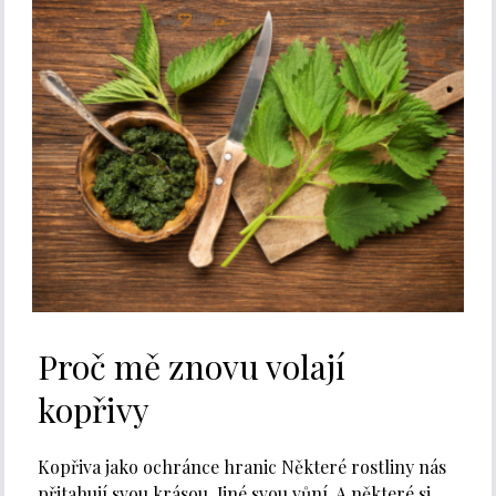
Proč mě znovu volají
kopřivy
Kopřiva jako ochránce hranic Některé rostliny nás
přitahují svou krásou. Jiné svou vůní. A některé si