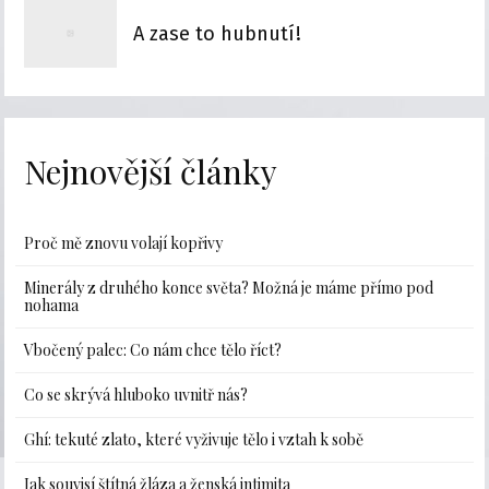
A zase to hubnutí!
Nejnovější články
Proč mě znovu volají kopřivy
Minerály z druhého konce světa? Možná je máme přímo pod
nohama
Vbočený palec: Co nám chce tělo říct?
Co se skrývá hluboko uvnitř nás?
Ghí: tekuté zlato, které vyživuje tělo i vztah k sobě
Jak souvisí štítná žláza a ženská intimita