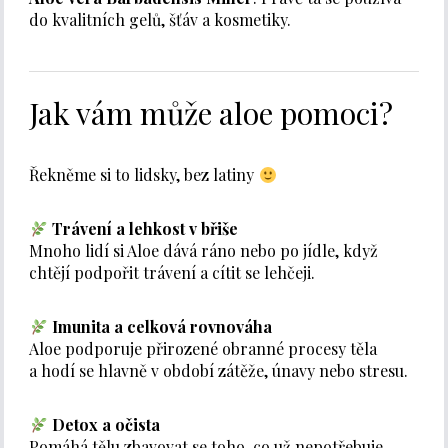
do kvalitních gelů, šťáv a kosmetiky.
Jak vám může aloe pomoci?
Řekněme si to lidsky, bez latiny
Trávení a lehkost v břiše
Mnoho lidí si Aloe dává ráno nebo po jídle, když
chtějí podpořit trávení a cítit se lehčeji.
Imunita a celková rovnováha
Aloe podporuje přirozené obranné procesy těla
a hodí se hlavně v období zátěže, únavy nebo stresu.
Detox a očista
Pomáhá tělu zbavovat se toho, co už nepotřebuje,