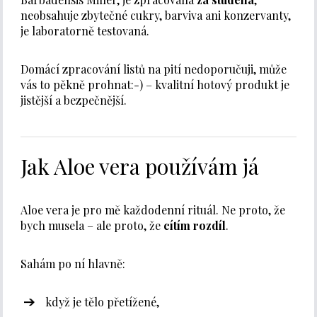
neobsahuje zbytečné cukry, barviva ani konzervanty,
je laboratorně testovaná.
Domácí zpracování listů na pití nedoporučuji, může
vás to pěkně prohnat:-) – kvalitní hotový produkt je
jistější a bezpečnější.
Jak Aloe vera používám já
Aloe vera je pro mě každodenní rituál. Ne proto, že
bych musela – ale proto, že
cítím rozdíl
.
Sahám po ní hlavně:
když je tělo přetížené,