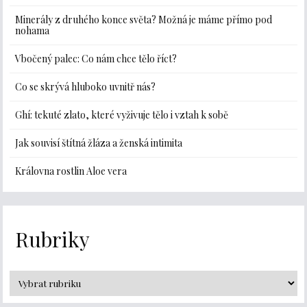
Minerály z druhého konce světa? Možná je máme přímo pod
nohama
Vbočený palec: Co nám chce tělo říct?
Co se skrývá hluboko uvnitř nás?
Ghí: tekuté zlato, které vyživuje tělo i vztah k sobě
Jak souvisí štítná žláza a ženská intimita
Královna rostlin Aloe vera
Rubriky