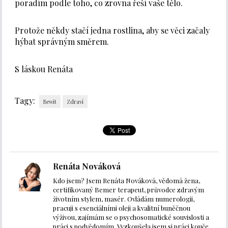
poradím podle toho, co zrovna řeší vaše tělo.
Protože někdy stačí jedna rostlina, aby se věci začaly
hýbat správným směrem.
S láskou Renáta
Tagy:
Bewit
Zdraví
Renáta Nováková
Kdo jsem? Jsem Renáta Nováková, vědomá žena,
certifikovaný Bemer terapeut, průvodce zdravým
životním stylem, masér. Ovládám numerologii,
pracuji s esenciálními oleji a kvalitní buněčnou
výživou, zajímám se o psychosomatické souvislosti a
práci s podvědomím. Vyzkoušela jsem si práci kouče