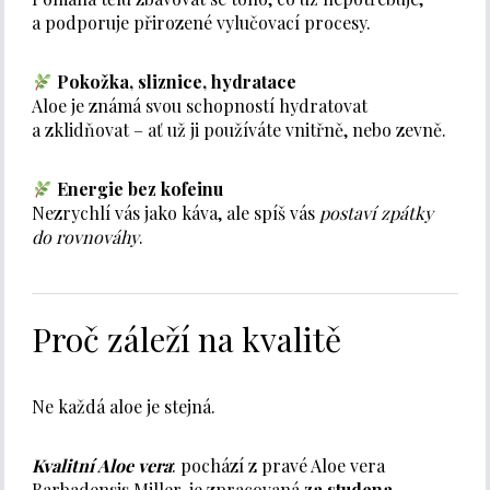
a podporuje přirozené vylučovací procesy.
Pokožka, sliznice, hydratace
Aloe je známá svou schopností hydratovat
a zklidňovat – ať už ji používáte vnitřně, nebo zevně.
Energie bez kofeinu
Nezrychlí vás jako káva, ale spíš vás
postaví zpátky
do rovnováhy
.
Proč záleží na kvalitě
Ne každá aloe je stejná.
Kvalitní Aloe vera
: pochází z pravé Aloe vera
Barbadensis Miller, je zpracovaná
za studena
,