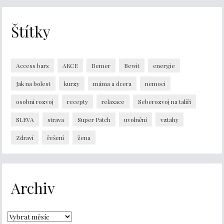
Štítky
Access bars
AKCE
Bemer
Bewit
energie
Jak na bolest
kurzy
máma a dcera
nemoci
osobní rozvoj
recepty
relaxace
Seberozvoj na talíři
SLEVA
strava
Super Patch
uvolnění
vztahy
Zdraví
řešení
žena
Archiv