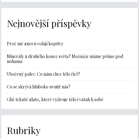
Nejnovější příspěvky
Proč mě znovu volají kopřivy
Minerály z druhého konce světa? Možná je máme přímo pod
nohama
Vbočený palec: Co nám chce tělo říct?
Co se skrývá hluboko uvnitř nás?
Ghí: tekuté zlato, které vyživuje tělo i vztah k sobě
Rubriky