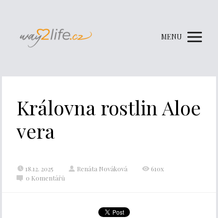
MENU
Královna rostlin Aloe
vera
18.12. 2025
Renáta Nováková
610x
0 Komentářů