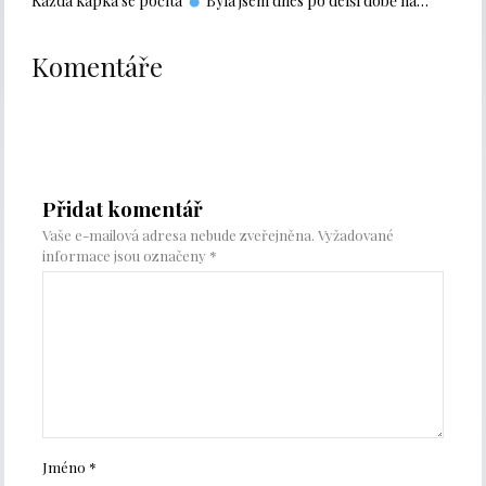
Každá kapka se počítá
Byla jsem dnes po delší době na…
Komentáře
Přidat komentář
Vaše e-mailová adresa nebude zveřejněna.
Vyžadované
informace jsou označeny
*
Jméno
*