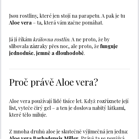
Jsou rostliny, které jen stojí na parapetu. A pak je tu
Aloe vera
– ta, která vám začne pomáhat.
Já jí říkám
královna rostlin
. A ne proto, že by
slibovala zázraky přes noc, ale proto, že
funguje
jednoduše, jemně a dlouhodobě
.
Proč právě Aloe vera?
Aloe vera používají lidé tisíce let. Když rozříznete její
list, vyteče čirý gel – a ten je doslova nabitý látkami,
které tělo miluje.
Z mnoha druhů aloe je skutečně výjimečná jen jedna:
Aloe vera Barbadensis Miller
. Právě ta se používá