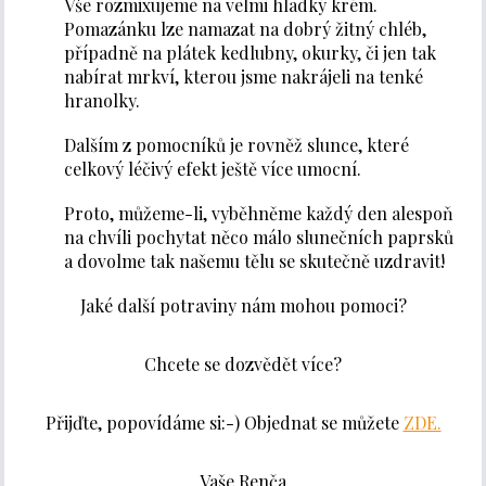
Vše rozmixujeme na velmi hladký krém.
Pomazánku lze namazat na dobrý žitný chléb,
případně na plátek kedlubny, okurky, či jen tak
nabírat mrkví, kterou jsme nakrájeli na tenké
hranolky.
Dalším z pomocníků je rovněž slunce, které
celkový léčivý efekt ještě více umocní.
Proto, můžeme-li, vyběhněme každý den alespoň
na chvíli pochytat něco málo slunečních paprsků
a dovolme tak našemu tělu se skutečně uzdravit!
Jaké další potraviny nám mohou pomoci?
Chcete se dozvědět více?
Přijďte, popovídáme si:-) Objednat se můžete
ZDE.
Vaše Renča