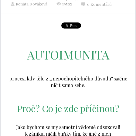
Renáta Nováková
3950x
0 Komentářů
AUTOIMUNITA
proces, kdy tělo z „nepochopitelného důvodu“ začne
ničit samo sebe.
Proč? Co je zde příčinou?
Jako bychom se my samotní vědomě odsuzovali
k zániku, ničili buňky tím, že jiné z nich