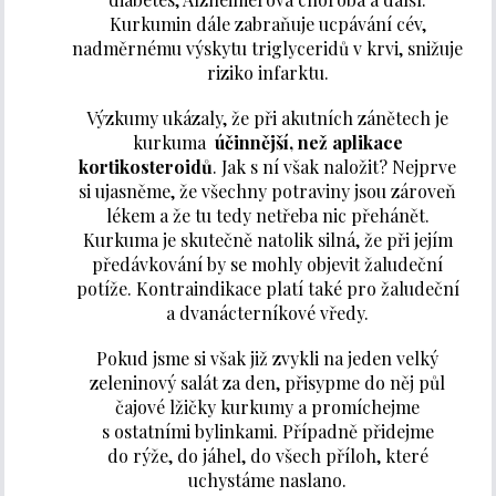
Kurkumin dále zabraňuje ucpávání cév,
nadměrnému výskytu triglyceridů v krvi, snižuje
riziko infarktu.
Výzkumy ukázaly, že při akutních zánětech je
kurkuma
účinnější, než aplikace
kortikosteroidů
. Jak s ní však naložit? Nejprve
si ujasněme, že všechny potraviny jsou zároveň
lékem a že tu tedy netřeba nic přehánět.
Kurkuma je skutečně natolik silná, že při jejím
předávkování by se mohly objevit žaludeční
potíže. Kontraindikace platí také pro žaludeční
a dvanácterníkové vředy.
Pokud jsme si však již zvykli na jeden velký
zeleninový salát za den, přisypme do něj půl
čajové lžičky kurkumy a promíchejme
s ostatními bylinkami. Případně přidejme
do rýže, do jáhel, do všech příloh, které
uchystáme naslano.