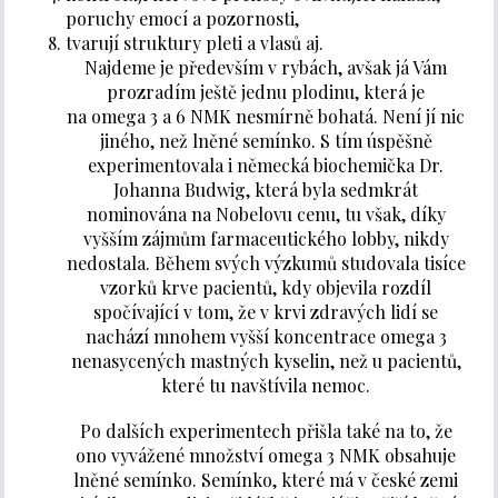
poruchy emocí a pozornosti,
tvarují struktury pleti a vlasů aj.
Najdeme je především v rybách, avšak já Vám
prozradím ještě jednu plodinu, která je
na omega 3 a 6 NMK nesmírně bohatá. Není jí nic
jiného, než lněné semínko. S tím úspěšně
experimentovala i německá biochemička Dr.
Johanna Budwig, která byla sedmkrát
nominována na Nobelovu cenu, tu však, díky
vyšším zájmům farmaceutického lobby, nikdy
nedostala. Během svých výzkumů studovala tisíce
vzorků krve pacientů, kdy objevila rozdíl
spočívající v tom, že v krvi zdravých lidí se
nachází mnohem vyšší koncentrace omega 3
nenasycených mastných kyselin, než u pacientů,
které tu navštívila nemoc.
Po dalších experimentech přišla také na to, že
ono vyvážené množství omega 3 NMK obsahuje
lněné semínko. Semínko, které má v české zemi