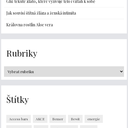
Ghí: tekuté zlato, které vyživuje tělo i vztah k sobě
Jak souvisí štítná žláza a ženská intimita
Královna rostlin Aloe vera
Rubriky
Štítky
Access bars
AKCE
Bemer
Bewit
energie