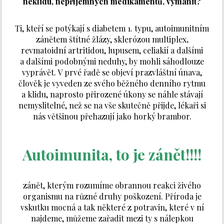
neklidu, nepříjemných medikamentů, vymanit?
Ti, kteří se potýkají s diabetem 1. typu, autoimunitním
zánětem štítné žlázy, sklerózou multiplex
,
revmatoidní artritidou, lupusem, celiakií a dalšími
a dalšími podobnými neduhy, by mohli sáhodlouze
vyprávět. V prvé řadě se objeví prazvláštní únava,
člověk je vyveden ze svého běžného denního rytmu
a klidu, naprosto přirozené úkony se náhle stávají
nemyslitelné, než se na vše skutečně přijde, lékaři si
nás většinou přehazují jako horký brambor.
Autoimunita, to je zánět!!!!
zánět, kterým rozumíme obrannou reakci živého
organismu na různé druhy poškození. Příroda je
vskutku mocná a tak některé z potravin, které v ní
najdeme, můžeme zařadit mezi ty s nálepkou