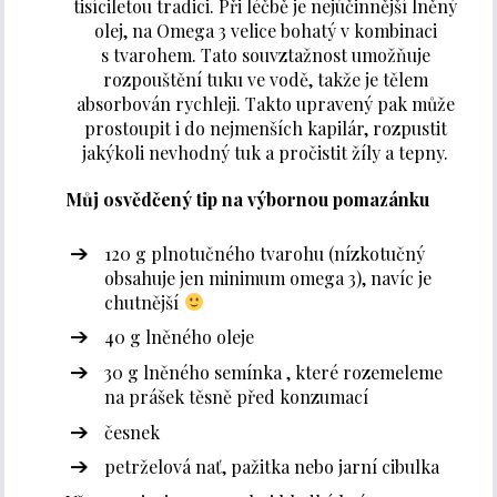
tisíciletou tradici. Při léčbě je nejúčinnější lněný
olej, na Omega 3 velice bohatý v kombinaci
s tvarohem. Tato souvztažnost umožňuje
rozpouštění tuku ve vodě, takže je tělem
absorbován rychleji. Takto upravený pak může
prostoupit i do nejmenších kapilár, rozpustit
jakýkoli nevhodný tuk a pročistit žíly a tepny.
Můj osvědčený tip na výbornou pomazánku
120 g plnotučného tvarohu (nízkotučný
obsahuje jen minimum omega 3), navíc je
chutnější
40 g lněného oleje
30 g lněného semínka , které rozemeleme
na prášek těsně před konzumací
česnek
petrželová nať, pažitka nebo jarní cibulka