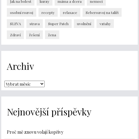
Jak na bolest
kurzy
máma a dcera
nemoci
osobní rozvoj
recepty
relaxace
Seberozvoj na talíři
SLEVA
strava
Super Patch
uvolnění
vztahy
Zdraví
řešení
žena
Archiv
Nejnovější příspěvky
Proč mě znovu volají kopřivy