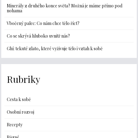
Minerály z druhého konce světa? Možná je máme přímo pod
nohama
Vbočený palec: Co nám chce tělo říct?
Co se skrývá hluboko uvnitř nás?
Ghí: tekuté zlato, které vyživuje tělo i vztah k sobě
Rubriky
Cesta k sobě
Osobní rozvoj
Recepty
Různé