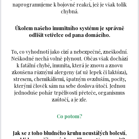
naprogramujeme k bojovné reakci, jež je však tolik
chybná.
Úkolem našeho imunitního systému je správně
odlišit vetřelce od pana domácího.
To, co vyhodnotí jako cizí a nebezpečné, zneškodní.
Neškodné nechá volně plynout. Občas však dochází
k fatální chybě, imunita, která je znovu a znovu
zkoušena různými alergeny (ať už lepek či laktóza),
stresem, chemikáliemi, špatným ovzduším, pocity,
kterými člověk sám na sebe doslova útočí. Jednou
jednoduše pohár trpělivosti přeteče, organismus
zaútočí, a je zle.
Co potom?
Jak se z toho bludného kruhu neustálých bolestí,