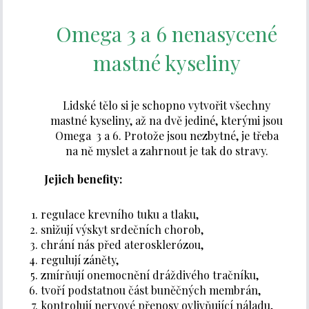
Omega 3 a 6 nenasycené
mastné kyseliny
Lidské tělo si je schopno vytvořit všechny
mastné kyseliny, až na dvě jediné, kterými jsou
Omega 3 a 6. Protože jsou nezbytné, je třeba
na ně myslet a zahrnout je tak do stravy.
Jejich benefity:
regulace krevního tuku a tlaku,
snižují výskyt srdečních chorob,
chrání nás před aterosklerózou,
regulují záněty,
zmírňují onemocnění dráždivého tračníku,
tvoří podstatnou část buněčných membrán,
kontrolují nervové přenosy ovlivňující náladu,