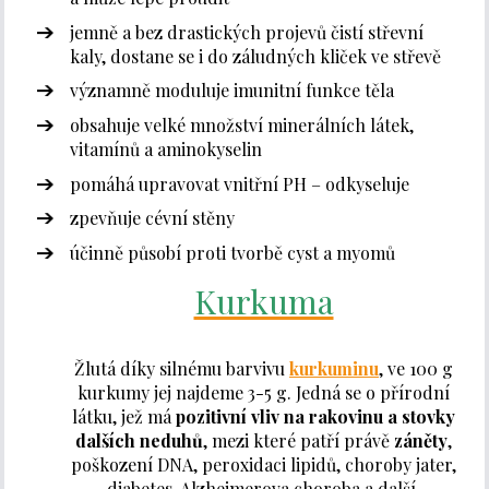
jemně a bez drastických projevů čistí střevní
kaly, dostane se i do záludných kliček ve střevě
významně moduluje imunitní funkce těla
obsahuje velké množství minerálních látek,
vitamínů a aminokyselin
pomáhá upravovat vnitřní PH – odkyseluje
zpevňuje cévní stěny
účinně působí proti tvorbě cyst a myomů
Kurkuma
Žlutá díky silnému barvivu
kurkuminu
, ve 100 g
kurkumy jej najdeme 3-5 g. Jedná se o přírodní
látku, jež má
pozitivní vliv na rakovinu a stovky
dalších neduhů
, mezi které patří právě
záněty
,
poškození DNA, peroxidaci lipidů, choroby jater,
diabetes, Alzheimerova choroba a další.