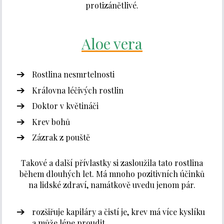
protizánětlivé.
Aloe vera
Rostlina nesmrtelnosti
Královna léčivých rostlin
Doktor v květináči
Krev bohů
Zázrak z pouště
Takové a další přívlastky si zasloužila tato rostlina
během dlouhých let. Má mnoho pozitivních účinků
na lidské zdraví, namátkově uvedu jenom pár.
rozšiřuje kapiláry a čistí je, krev má více kyslíku
a může lépe proudit