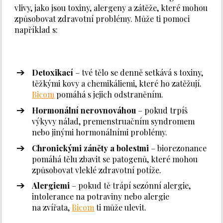
vlivy, jako jsou toxiny, alergeny a zátěže, které mohou
způsobovat zdravotní problémy. Může ti pomoci
například s:
Detoxikací
– tvé tělo se denně setkává s toxiny,
těžkými kovy a chemikáliemi, které ho zatěžují.
Bicom
pomáhá s jejich odstraněním.
Hormonální nerovnováhou
– pokud trpíš
výkyvy nálad, premenstruačním syndromem
nebo jinými hormonálními problémy.
Chronickými záněty a bolestmi
– biorezonance
pomáhá tělu zbavit se patogenů, které mohou
způsobovat vleklé zdravotní potíže.
Alergiemi
– pokud tě trápí sezónní alergie,
intolerance na potraviny nebo alergie
na zvířata,
Bicom
ti může ulevit.