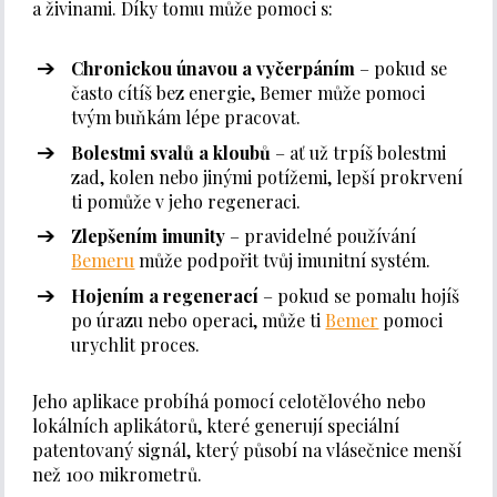
a živinami. Díky tomu může pomoci s:
Chronickou únavou a vyčerpáním
– pokud se
často cítíš bez energie, Bemer může pomoci
tvým buňkám lépe pracovat.
Bolestmi svalů a kloubů
– ať už trpíš bolestmi
zad, kolen nebo jinými potížemi, lepší prokrvení
ti pomůže v jeho regeneraci.
Zlepšením imunity
– pravidelné používání
Bemeru
může podpořit tvůj imunitní systém.
Hojením a regenerací
– pokud se pomalu hojíš
po úrazu nebo operaci, může ti
Bemer
pomoci
urychlit proces.
Jeho aplikace probíhá pomocí celotělového nebo
lokálních aplikátorů, které generují speciální
patentovaný signál, který působí na vlásečnice menší
než 100 mikrometrů.