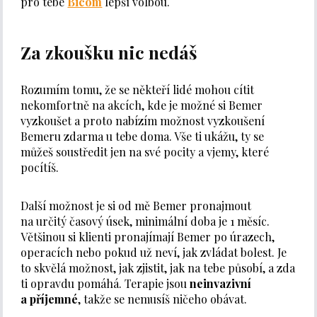
pro tebe
Bicom
lepší volbou.
Za zkoušku nic nedáš
Rozumím tomu, že se někteří lidé mohou cítit
nekomfortně na akcích, kde je možné si Bemer
vyzkoušet a proto nabízím možnost vyzkoušení
Bemeru zdarma u tebe doma. Vše ti ukážu, ty se
můžeš soustředit jen na své pocity a vjemy, které
pocítíš.
Další možnost je si od mě Bemer pronajmout
na určitý časový úsek, minimální doba je 1 měsíc.
Většinou si klienti pronajímají Bemer po úrazech,
operacích nebo pokud už neví, jak zvládat bolest. Je
to skvělá možnost, jak zjistit, jak na tebe působí, a zda
ti opravdu pomáhá. Terapie jsou
neinvazivní
a příjemné
, takže se nemusíš ničeho obávat.