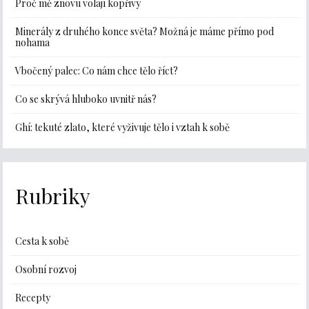
Proč mě znovu volají kopřivy
Minerály z druhého konce světa? Možná je máme přímo pod
nohama
Vbočený palec: Co nám chce tělo říct?
Co se skrývá hluboko uvnitř nás?
Ghí: tekuté zlato, které vyživuje tělo i vztah k sobě
Rubriky
Cesta k sobě
Osobní rozvoj
Recepty