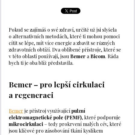
Pokud se zajímáš o své zdraví, určitě už jsi slyšela
o alternativních metodách, které ti mohou pomoci
cítit se lépe, mít více energie a zbavit se různých
zdravotních obtíží. Dva oblíbené přístroje, které se
v této oblasti používají, jsou
Bemer
a
Bicom
. Ráda
bych ti je oba blíž představila.
Bemer – pro lepší cirkulaci
a regeneraci
Bemer
je přístroj využívající
pulzní
elektromagnetické pole (PEMF)
, které podporuje
mikrocirkulaci
– tedy prokrvení malých cév, které
jsou klíčové pro zásobování tkání kyslíkem