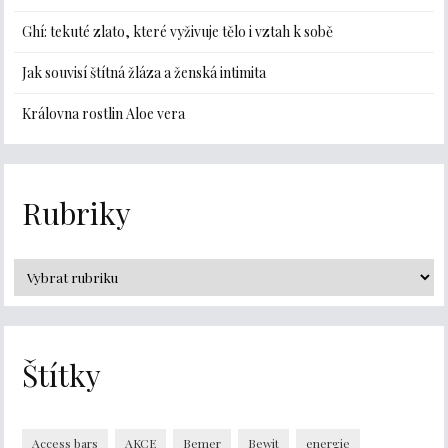
Ghí: tekuté zlato, které vyživuje tělo i vztah k sobě
Jak souvisí štítná žláza a ženská intimita
Královna rostlin Aloe vera
Rubriky
Štítky
Access bars
AKCE
Bemer
Bewit
energie