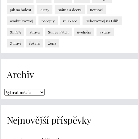
Jak na bolest
kurzy
máma a dcera
nemoci
osobní rozvoj
recepty
relaxace
Seberozvoj na talíři
SLEVA
strava
Super Patch
uvolnění
vztahy
Zdraví
řešení
žena
Archiv
Nejnovější příspěvky