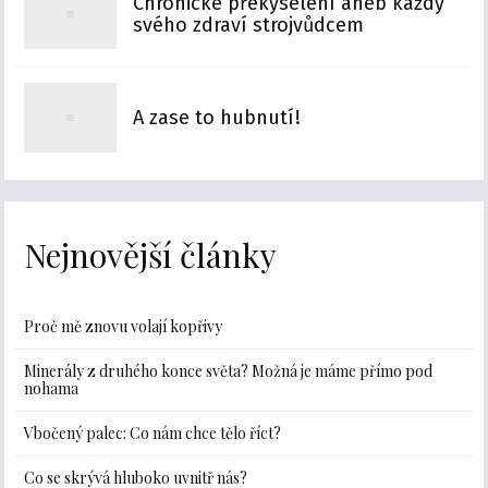
Chronické překyselení aneb každý
svého zdraví strojvůdcem
A zase to hubnutí!
Nejnovější články
Proč mě znovu volají kopřivy
Minerály z druhého konce světa? Možná je máme přímo pod
nohama
Vbočený palec: Co nám chce tělo říct?
Co se skrývá hluboko uvnitř nás?