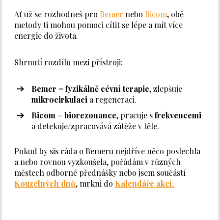
Ať už se rozhodneš pro
Bemer
nebo
Bicom
, obě
metody ti mohou pomoci cítit se lépe a mít více
energie do života.
Shrnutí rozdílů mezi přístroji:
Bemer
=
fyzikálně cévní terapie
, zlepšuje
mikrocirkulaci
a regeneraci.
Bicom
=
biorezonance
, pracuje s
frekvencemi
a detekuje/zpracovává zátěže v těle.
Pokud by sis ráda o Bemeru nejdříve něco poslechla
a nebo rovnou vyzkoušela, pořádám v různých
městech odborné přednášky nebo jsem součástí
Kouzelných dnů
, mrkni do
Kalendáře akcí.