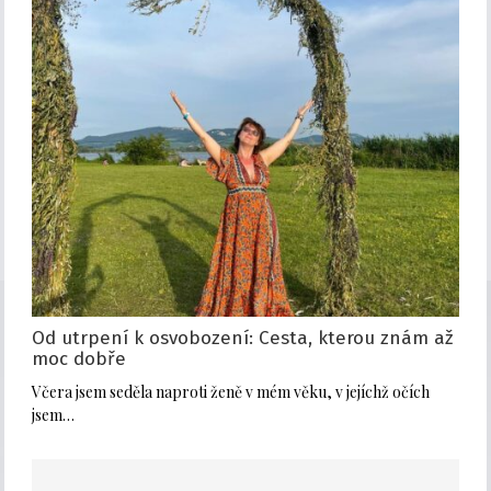
Od utrpení k osvobození: Cesta, kterou znám až
moc dobře
Včera jsem seděla naproti ženě v mém věku, v jejíchž očích
jsem…