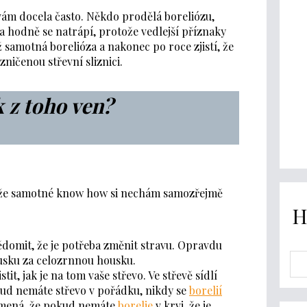
ávám docela často. Někdo prodělá boreliózu,
a hodně se natrápí, protože vedlejší příznaky
ž samotná borelióza a nakonec po roce zjistí, že
zničenou střevní sliznici.
k z toho ven?
že samotné know how si nechám samozřejmě
H
vědomit, že je potřeba změnit stravu. Opravdu
usku za celozrnnou housku.
tit, jak je na tom vaše střevo. Ve střevě sídlí
okud nemáte střevo v pořádku, nikdy se
borelií
amená, že pokud nemáte
borelie
v krvi, že je