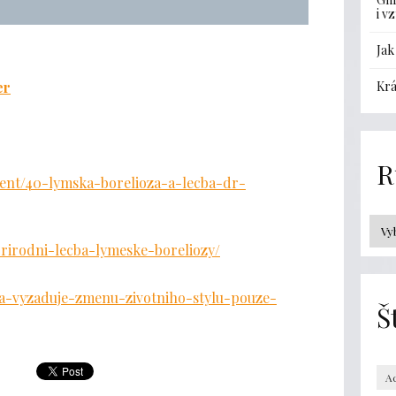
i v
Jak
Krá
er
R
tent/40-lymska-borelioza-a-lecba-dr-
prirodni-lecba-lymeske-boreliozy/
ioza-vyzaduje-zmenu-zivotniho-stylu-pouze-
Š
A