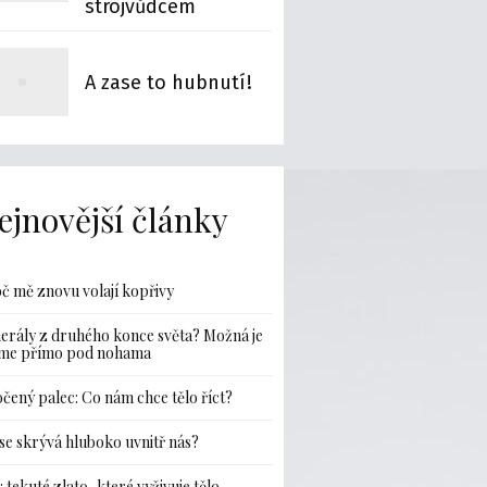
strojvůdcem
A zase to hubnutí!
ejnovější články
č mě znovu volají kopřivy
erály z druhého konce světa? Možná je
me přímo pod nohama
čený palec: Co nám chce tělo říct?
se skrývá hluboko uvnitř nás?
: tekuté zlato, které vyživuje tělo