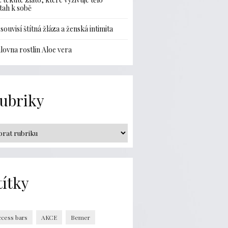
ztah k sobě
 souvisí štítná žláza a ženská intimita
lovna rostlin Aloe vera
ubriky
títky
ccess bars
AKCE
Bemer