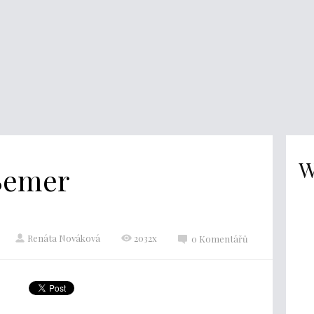
W
 Bemer
Renáta Nováková
2032x
0 Komentářů