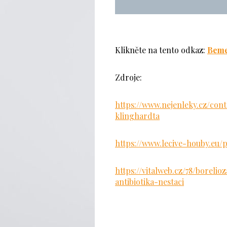
Klikněte na tento odkaz:
Bem
Zdroje:
https://www.nejenleky.cz/con
klinghardta
https://www.lecive-houby.eu/
https://vitalweb.cz/78/borel
antibiotika-nestaci