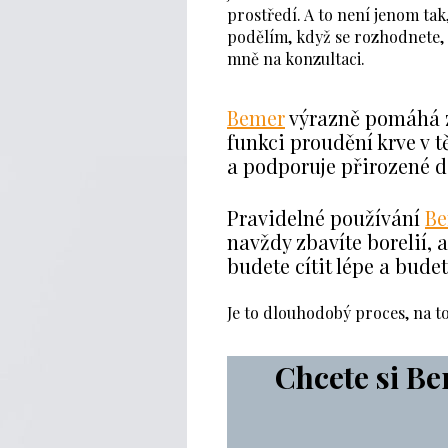
prostředí. A to není jenom tak,
podělím, když se rozhodnete, 
mně na konzultaci.
Bemer
výrazně pomáhá z
funkci proudění krve v t
a podporuje přirozené d
Pravidelné používání
B
navždy zbavíte borelií, 
budete cítit lépe a budet
Je to dlouhodobý proces, na to
Chcete si B