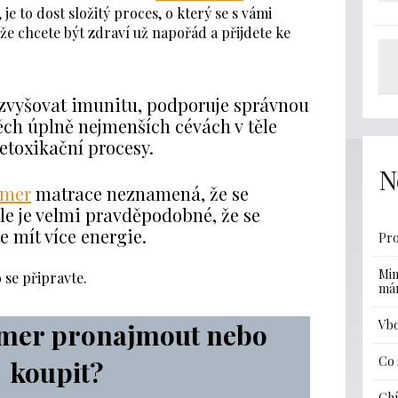
 je to dost složitý proces, o který se s vámi
že chcete být zdraví už napořád a přijdete ke
vyšovat imunitu, podporuje správnou
ěch úplně nejmenších cévách v těle
etoxikační procesy.
N
emer
matrace neznamená, že se
ale je velmi pravděpodobné, že se
e mít více energie.
Pro
Min
 se připravte.
má
Vbo
emer pronajmout nebo
Co 
koupit?
Ghí