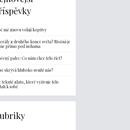
říspěvky
č mě znovu volají kopřivy
erály z druhého konce světa? Možná je
me přímo pod nohama
čený palec: Co nám chce tělo říct?
se skrývá hluboko uvnitř nás?
: tekuté zlato, které vyživuje tělo
ztah k sobě
ubriky