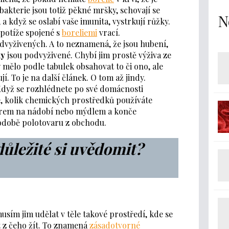
 bakterie jsou totiž pěkné mršky, schovají se
N
 a když se oslabí vaše imunita, vystrkují růžky.
e potíže spojené s
boreliemi
vrací.
podvyživených. A to neznamená, že jsou hubení,
ky
jsou podvyživené. Chybí jim prostě výživa ze
 mělo podle tabulek obsahovat to či ono, ale
í. To je na další článek. O tom až jindy.
Když se rozhlédnete po své domácnosti
íte, kolik chemických prostředků používáte
jarem na nádobí nebo mýdlem a konče
odobě polotovaru z obchodu.
důležité si uvědomit?
musím jim udělat v těle takové prostředí, kde se
t z čeho žít. To znamená
zásadotvorné