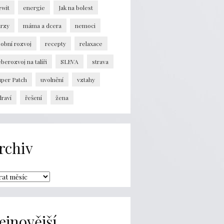
ewit
energie
Jak na bolest
urzy
máma a dcera
nemoci
obní rozvoj
recepty
relaxace
berozvoj na talíři
SLEVA
strava
uper Patch
uvolnění
vztahy
raví
řešení
žena
rchiv
ejnovější