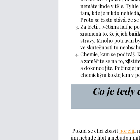
nemáte jinde v těle. Tyhle
tam, kde je nikdo nehledá,
Proto se často stává, že s
Za třetí….většina lidí je 
znamená to, že jejich
buň
stravy. Mnoho potravin by
ve skutečnosti to neobsahuj
Chemie, kam se podíváš. 
a zaměříte se na to, zjist
a dokonce jíte. Počínaje 
chemickým koktejlem v p
Co je tedy 
Pokud se chci zbavit
borelií
, 
jim nebude líbit a nebudou mí