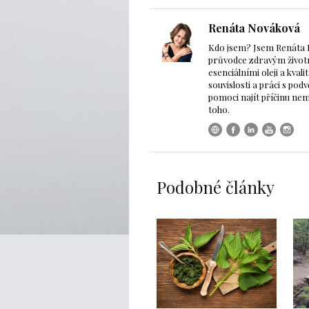
Renáta Nováková
Kdo jsem? Jsem Renáta 
průvodce zdravým životn
esenciálními oleji a kva
souvislosti a práci s po
pomoci najít příčinu nemoc
toho.
Podobné články