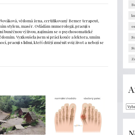
B
k
Nováková, vědomá žena, certifikovaný Bemer terapeut,
ím stylem, masér. Ovládám numerologii, pracuji s
os
litní buněčnou výživou, zajímám se o psychosomatické
dvědomím. Vyzkoušela jsem si práci kouče a lektora, umím
Se
í, pracuji s lidmi, kteří chtějí změnit svůj život a nebojí se
S
Zd
A
N