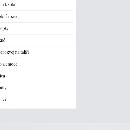
ta k sobě
bní rozvoj
cepty
zné
erozvoj na talíři
o a emoce
iva
tahy
aví