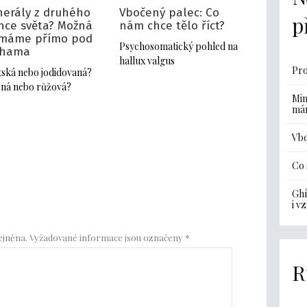
nerály z druhého
Vbočený palec: Co
p
nce světa? Možná
nám chce tělo říct?
 máme přímo pod
Psychosomatický pohled na
hama
hallux valgus
Pro
tská nebo jodidovaná?
ná nebo růžová?
Min
má
Vbo
Co 
Ghí
i v
ejněna.
Vyžadované informace jsou označeny
*
R