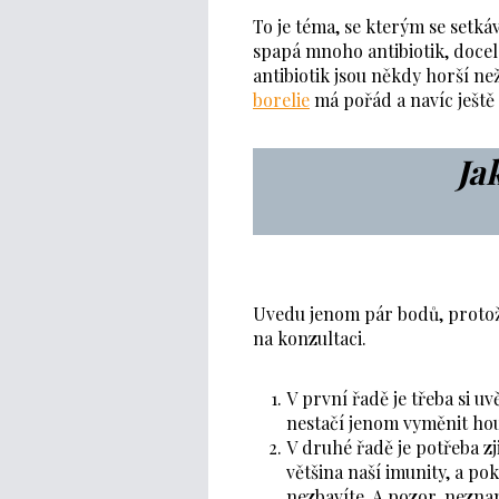
To je téma, se kterým se setk
spapá mnoho antibiotik, docel
antibiotik jsou někdy horší ne
borelie
má pořád a navíc ještě 
Ja
Uvedu jenom pár bodů, proto
na konzultaci.
V první řadě je třeba si u
nestačí jenom vyměnit ho
V druhé řadě je potřeba zjis
většina naší imunity, a p
nezbavíte. A pozor, nezn