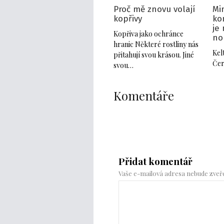
Proč mě znovu volají
Mi
kopřivy
ko
je
Kopřiva jako ochránce
no
hranic Některé rostliny nás
Kel
přitahují svou krásou. Jiné
Čer
svou…
Komentáře
Přidat komentář
Vaše e-mailová adresa nebude zveř