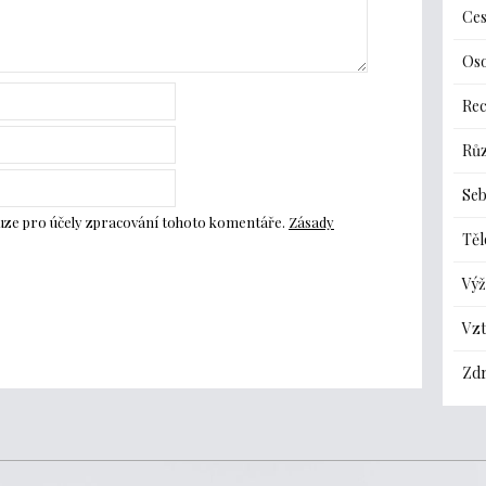
Ces
Oso
Re
Rů
Seb
ouze pro účely zpracování tohoto komentáře.
Zásady
Těl
Výž
Vz
Zdr