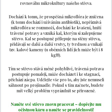
rovnováhu mikrokultury našeho střeva.
Dochází k tomu, že prospěšná mikroflóra je zničena
(k tomu dochází i užíváním antibiotik), nepříznivá
mikroflóra se rozmnoží, dochází ke kvašení, hnití
trávené potravy a vzniká kal, kterým si zalepujeme
střevo. Kal se postupně přilepuje na stěny střeva,
přidávají se další a další vrstvy, ty tvrdnou a vnikají
tzv. kalové kameny (u obézních lidí jich může být i 8
kg!!!).
Tím se střevo stává méně pohyblivé, trávená potrava
postupuje pomaleji, může docházet i ke stagnaci,
přichází zácpa. Udělejte vše pro to, aby jste nemuseli
sáhnout po projímadle. Pokud s tím začnete, budete
mít velký problém vyprázdnit se přirozeně.
Naučte své střevo znovu pracovat – dopřejte mu
očistnou kůru a naučte se pravidelnosti!