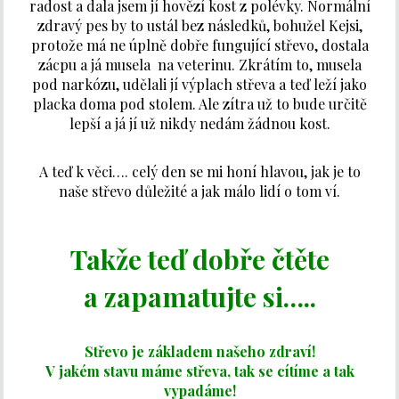
radost a dala jsem jí hovězí kost z polévky. Normální
zdravý pes by to ustál bez následků, bohužel Kejsi,
protože má ne úplně dobře fungující střevo, dostala
zácpu a já musela na veterinu. Zkrátím to, musela
pod narkózu, udělali jí výplach střeva a teď leží jako
placka doma pod stolem. Ale zítra už to bude určitě
lepší a já jí už nikdy nedám žádnou kost.
A teď k věci…. celý den se mi honí hlavou, jak je to
naše střevo důležité a jak málo lidí o tom ví.
Takže teď dobře čtěte
a zapamatujte si…..
Střevo je základem našeho zdraví!
V jakém stavu máme střeva, tak se cítíme a tak
vypadáme!