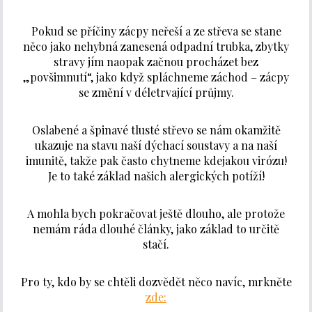
Pokud se příčiny zácpy neřeší a ze střeva se stane
něco jako nehybná zanesená odpadní trubka, zbytky
stravy jím naopak začnou procházet bez
„povšimnutí“, jako když spláchneme záchod – zácpy
se změní v déletrvající průjmy.
Oslabené a špinavé tlusté střevo se nám okamžitě
ukazuje na stavu naší dýchací soustavy a na naší
imunitě, takže pak často chytneme kdejakou virózu!
Je to také základ našich alergických potíží!
A mohla bych pokračovat ještě dlouho, ale protože
nemám ráda dlouhé články, jako základ to určitě
stačí.
Pro ty, kdo by se chtěli dozvědět něco navíc, mrkněte
zde: