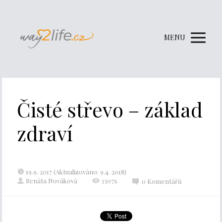
MENU
Čisté střevo – základ
zdraví
19.9. 2017 (Aktualizováno: 9.4. 2018)
Renáta Nováková
3307x
0 Komentářů