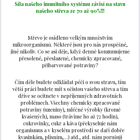
Síla našeho imunitního systému závisí na stavu
našeho střeva ze 70 až 90%!!!
Střevo je osídleno velkým množstvím
mikroorganismů. Některé jsou pro nás prospěšné,
jiné nikoliv. Co se asi děje, když denně konzumujeme
přesolené, přeslazené, chemicky zpracované,
přibarvované potraviny?
Čím déle budete odkládat péči o svou stravu, tím
větší práci budete mít s očistou vašeho střeva a tím
dříve se ocitnete v nepříjemných zdravotních
problémech. Všechny chemicky zpracované
potraviny (uzeniny), mléčné výrobky (kromě
kvašených), maso (trávíme ho až 72 hodin),
cukrovinky, cukr a káva (překyseluje nám
organismus a v kyselém prostředí se daří dobře
kvasinkám, plísním,…) atd., atd. nám porušují