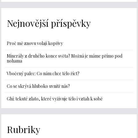
Nejnovější příspěvky
Proč mě znovu volají kopřivy
Minerály z druhého konce světa? Možná je máme přímo pod
nohama
Vbočený palec: Co nám chce tělo říct?
Co se skrývá hluboko uvnitř nás?
Ghí: tekuté zlato, které vyživuje tělo i vztah k sobě
Rubriky