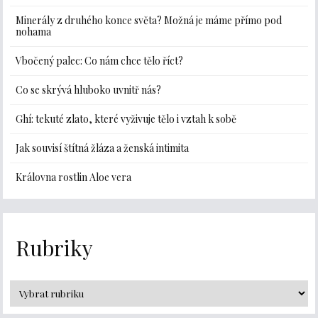
Minerály z druhého konce světa? Možná je máme přímo pod
nohama
Vbočený palec: Co nám chce tělo říct?
Co se skrývá hluboko uvnitř nás?
Ghí: tekuté zlato, které vyživuje tělo i vztah k sobě
Jak souvisí štítná žláza a ženská intimita
Královna rostlin Aloe vera
Rubriky