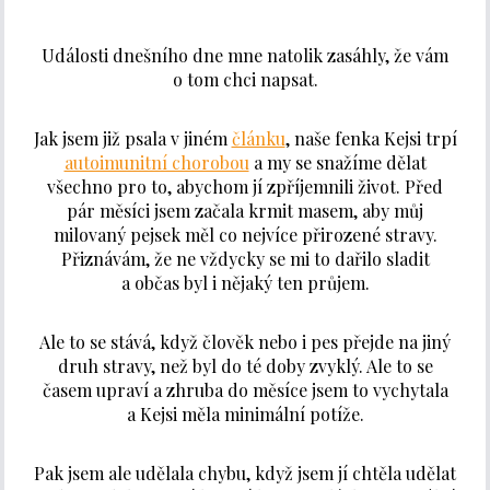
Události dnešního dne mne natolik zasáhly, že vám
o tom chci napsat.
Jak jsem již psala v jiném
článku
, naše fenka Kejsi trpí
autoimunitní chorobou
a my se snažíme dělat
všechno pro to, abychom jí zpříjemnili život. Před
pár měsíci jsem začala krmit masem, aby můj
milovaný pejsek měl co nejvíce přirozené stravy.
Přiznávám, že ne vždycky se mi to dařilo sladit
a občas byl i nějaký ten průjem.
Ale to se stává, když člověk nebo i pes přejde na jiný
druh stravy, než byl do té doby zvyklý. Ale to se
časem upraví a zhruba do měsíce jsem to vychytala
a Kejsi měla minimální potíže.
Pak jsem ale udělala chybu, když jsem jí chtěla udělat