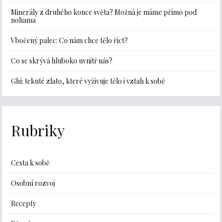
Minerály z druhého konce světa? Možná je máme přímo pod
nohama
Vbočený palec: Co nám chce tělo říct?
Co se skrývá hluboko uvnitř nás?
Ghí: tekuté zlato, které vyživuje tělo i vztah k sobě
Rubriky
Cesta k sobě
Osobní rozvoj
Recepty