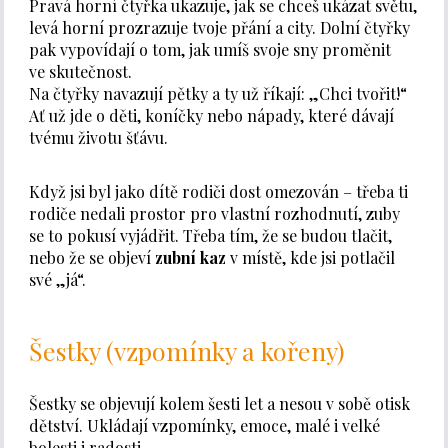
Pravá horní čtyřka ukazuje, jak se chceš ukázat světu,
levá horní prozrazuje tvoje přání a city. Dolní čtyřky
pak vypovídají o tom, jak umíš svoje sny proměnit
ve skutečnost.
Na čtyřky navazují pětky a ty už říkají: „Chci tvořit!“
Ať už jde o děti, koníčky nebo nápady, které dávají
tvému životu šťávu.
Když jsi byl jako dítě rodiči dost omezován – třeba ti
rodiče nedali prostor pro vlastní rozhodnutí, zuby
se to pokusí vyjádřit. Třeba tím, že se budou tlačit,
nebo že se objeví
zubní kaz
v místě, kde jsi potlačil
své „já“.
Šestky (vzpomínky a kořeny)
Šestky se objevují kolem šesti let a nesou v sobě otisk
dětství. Ukládají vzpomínky, emoce, malé i velké
bolesti i radosti.