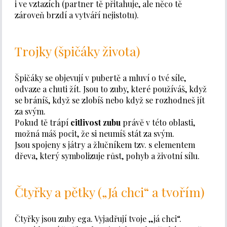
i ve vztazích (partner tě přitahuje, ale něco tě
zároveň brzdí a vytváří nejistotu).
Trojky (špičáky života)
Špičáky se objevují v pubertě a mluví o tvé síle,
odvaze a chuti žít. Jsou to zuby, které používáš, když
se bráníš, když se zlobíš nebo když se rozhodneš jít
za svým.
Pokud tě trápí
citlivost zubu
právě v této oblasti,
možná máš pocit, že si neumíš stát za svým.
Jsou spojeny s játry a žlučníkem tzv. s elementem
dřeva, který symbolizuje růst, pohyb a životní sílu.
Čtyřky a pětky („Já chci“ a tvořím)
Čtyřky jsou zuby ega. Vyjadřují tvoje „já chci“.