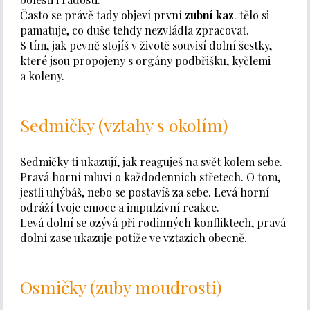
Často se právě tady objeví první
zubní kaz
. tělo si
pamatuje, co duše tehdy nezvládla zpracovat.
S tím, jak pevně stojíš v životě souvisí dolní šestky,
které jsou propojeny s orgány podbřišku, kyčlemi
a koleny.
Sedmičky (vztahy s okolím)
Sedmičky ti ukazují, jak reaguješ na svět kolem sebe.
Pravá horní mluví o každodenních střetech. O tom,
jestli uhýbáš, nebo se postavíš za sebe. Levá horní
odráží tvoje emoce a impulzivní reakce.
Levá dolní se ozývá při rodinných konfliktech, pravá
dolní zase ukazuje potíže ve vztazích obecně.
Osmičky (zuby moudrosti)