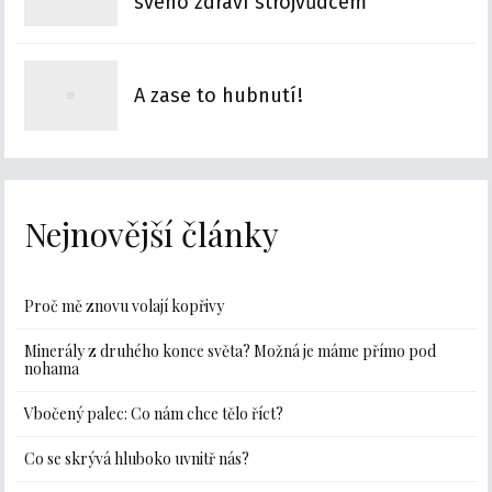
svého zdraví strojvůdcem
A zase to hubnutí!
Nejnovější články
Proč mě znovu volají kopřivy
Minerály z druhého konce světa? Možná je máme přímo pod
nohama
Vbočený palec: Co nám chce tělo říct?
Co se skrývá hluboko uvnitř nás?