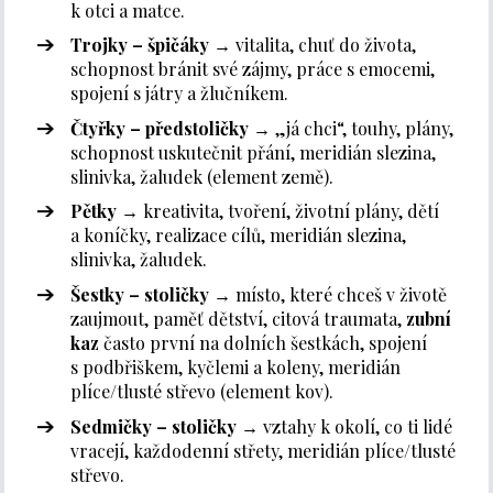
k otci a matce.
Trojky – špičáky
→ vitalita, chuť do života,
schopnost bránit své zájmy, práce s emocemi,
spojení s játry a žlučníkem.
Čtyřky – předstoličky
→ „já chci“, touhy, plány,
schopnost uskutečnit přání, meridián slezina,
slinivka, žaludek (element země).
Pětky
→ kreativita, tvoření, životní plány, dětí
a koníčky, realizace cílů, meridián slezina,
slinivka, žaludek.
Šestky – stoličky
→ místo, které chceš v životě
zaujmout, paměť dětství, citová traumata,
zubní
kaz
často první na dolních šestkách, spojení
s podbřiškem, kyčlemi a koleny, meridián
plíce/tlusté střevo (element kov).
Sedmičky – stoličky
→ vztahy k okolí, co ti lidé
vracejí, každodenní střety, meridián plíce/tlusté
střevo.