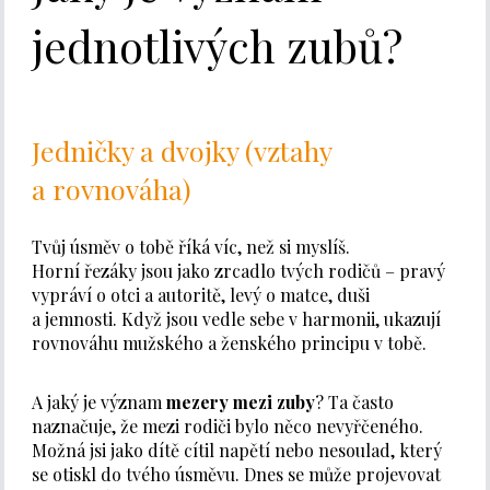
jednotlivých zubů?
Jedničky a dvojky (vztahy
a rovnováha)
Tvůj úsměv o tobě říká víc, než si myslíš.
Horní řezáky jsou jako zrcadlo tvých rodičů – pravý
vypráví o otci a autoritě, levý o matce, duši
a jemnosti. Když jsou vedle sebe v harmonii, ukazují
rovnováhu mužského a ženského principu v tobě.
A jaký je význam
mezery mezi zuby
? Ta často
naznačuje, že mezi rodiči bylo něco nevyřčeného.
Možná jsi jako dítě cítil napětí nebo nesoulad, který
se otiskl do tvého úsměvu. Dnes se může projevovat