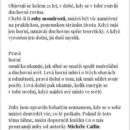
Objevují se kolem 21 let, v době, kdy se v tobě rozvíjí
duchovní rovina.
Chybí-li ti
zuby moudrosti
, můžeš být víc zaměřený
na praktickou, pozemskou stránku života. Když máš
jen horní, uznáváš duchovno spíše teoreticky. A když
vyrostou jen dolní, jsi duší mystik.
Pravá
horní
osmička ukazuje, jak silně se snažíš spojit materiální
a duchovní svět. Levá horní mluví o tvých obavách
z odmítnutí, pravá dolní o tom, jak umíš sdílet svoje
pocity. Levá dolní pak ukazuje, kolik energie se
v tobě uvolní, když najdeš své místo ve světě.
Zuby jsou opravdu bohatým seznamem, kde se o sobě
můžeš dozvědět vše, co tě potkalo. Pokud tě toto
téma táhne, můžu doporučit knížku Co o nás
prozrazují zuby od autorky
Michéle Caffin
: