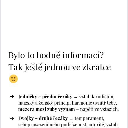
Bylo to hodně informací?
Tak ještě jednou ve zkratce
Jedničky – přední řezáky
→ vztah k rodičům,
mužský a ženský princip, harmonie uvnitř tebe,
mezera mezi zuby význam
= napětí ve vztazích.
Dvojky – druhé řezáky
→ temperament,
sebeprosazení nebo podřízenost autoritě, vztah