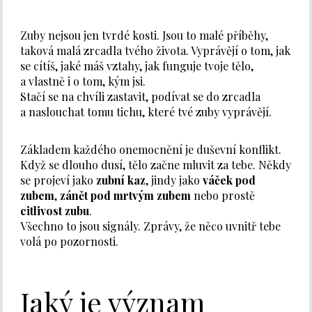
Zuby nejsou jen tvrdé kosti. Jsou to malé příběhy,
taková malá zrcadla tvého života. Vyprávějí o tom, jak
se cítíš, jaké máš vztahy, jak funguje tvoje tělo,
a vlastně i o tom, kým jsi.
Stačí se na chvíli zastavit, podívat se do zrcadla
a naslouchat tomu tichu, které tvé zuby vyprávějí.
Základem každého onemocnění je duševní konflikt.
Když se dlouho dusí, tělo začne mluvit za tebe. Někdy
se projeví jako
zubní kaz
, jindy jako
váček pod
zubem
,
zánět pod mrtvým zubem
nebo prostě
citlivost zubu
.
Všechno to jsou signály. Zprávy, že něco uvnitř tebe
volá po pozornosti.
Jaký je význam