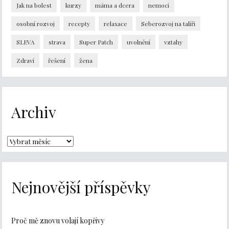
Jak na bolest
kurzy
máma a dcera
nemoci
osobní rozvoj
recepty
relaxace
Seberozvoj na talíři
SLEVA
strava
Super Patch
uvolnění
vztahy
Zdraví
řešení
žena
Archiv
Nejnovější příspěvky
Proč mě znovu volají kopřivy