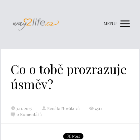
MENU
Co o tobě prozrazuje
úsměv?
3.11. 2025
Renáta Nováková
451x
0 Komentářů