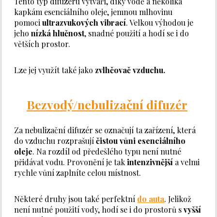
Tento typ difuzéru vytváří, díky vodě a několika
kapkám esenciálního oleje, jemnou mlhovinu
pomoci
ultrazvukových vibrací
. Velkou výhodou je
jeho
nízká hlučnost
, snadné použití a hodí se i do
větších prostor.
Lze jej využít také jako
zvlhčovač vzduchu.
Bezvodý/nebulizační difuzér
Za nebulizační difuzér se označují ta zařízení, která
do vzduchu rozprašují
čistou vůni esenciálního
oleje
. Na rozdíl od předešlého typu není nutné
přidávat vodu. Provonění je tak
intenzivnější
a velmi
rychle vůní zaplníte celou místnost.
Některé druhy jsou také perfektní
do auta
. Jelikož
není nutné použití vody, hodí se i do prostorů s
vyšší