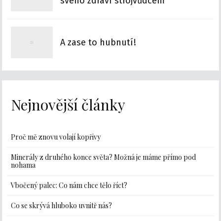
svého zdraví strojvůdcem
A zase to hubnutí!
Nejnovější články
Proč mě znovu volají kopřivy
Minerály z druhého konce světa? Možná je máme přímo pod
nohama
Vbočený palec: Co nám chce tělo říct?
Co se skrývá hluboko uvnitř nás?