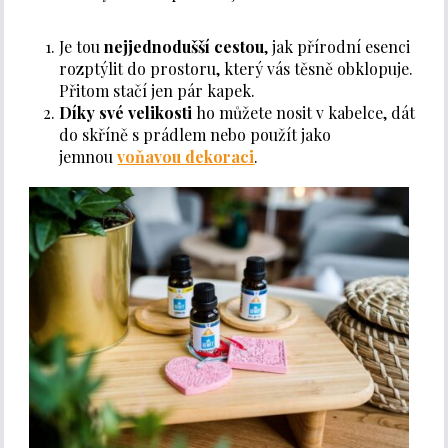
Je tou
nejjednodušší cestou
, jak přírodní esenci
rozptýlit do prostoru, který vás těsně obklopuje.
Přitom stačí jen pár kapek.
Díky své velikosti
ho můžete nosit v kabelce, dát
do skříně s prádlem nebo použít jako
jemnou
voňavou dekoraci
.