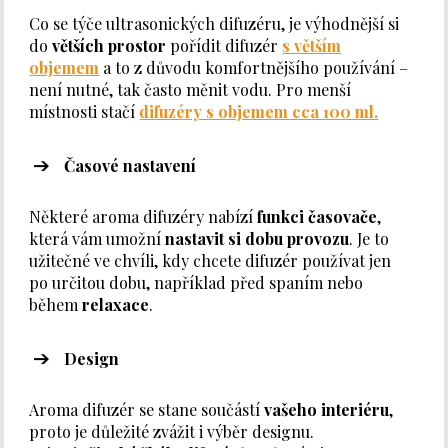
Co se týče ultrasonických difuzéru, je výhodnější si
do
větších prostor
pořídit difuzér
s větším
objemem
a to z důvodu komfortnějšího používání –
není nutné, tak často měnit vodu. Pro menší
místnosti stačí
difuzéry s objemem cca 100 ml.
Časové nastavení
Některé aroma difuzéry nabízí
funkci časovače
,
která vám umožní
nastavit si dobu provozu
. Je to
užitečné ve chvíli, kdy chcete difuzér používat jen
po určitou dobu, například před spaním nebo
během
relaxace
.
Design
Aroma difuzér se stane součástí
vašeho interiéru
,
proto je důležité zvážit i výběr designu.