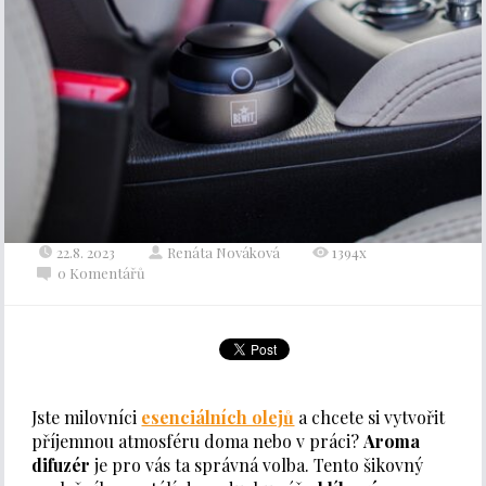
22.8. 2023
Renáta Nováková
1394x
0 Komentářů
Jste milovníci
esenciálních olejů
a chcete si vytvořit
příjemnou atmosféru doma nebo v práci?
Aroma
difuzér
je pro vás ta správná volba. Tento šikovný