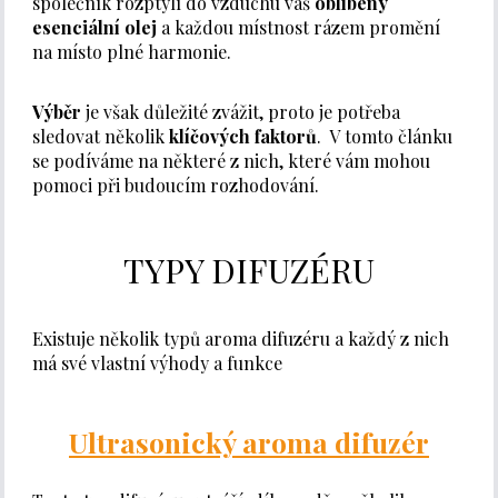
společník rozptýlí do vzduchu váš
oblíbený
esenciální olej
a každou místnost rázem promění
na místo plné harmonie.
Výběr
je však důležité zvážit, proto je potřeba
sledovat několik
klíčových faktorů
. V tomto článku
se podíváme na některé z nich, které vám mohou
pomoci při budoucím rozhodování.
TYPY DIFUZÉRU
Existuje několik typů aroma difuzéru a každý z nich
má své vlastní výhody a funkce
Ultrasonický aroma difuzér