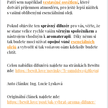
Patří sem například
vestavěné osvětlen
í
, které
dotváří příjemnou atmosféru, pro ještě lepší zážitek
s vašimi oblíbenými esenciálními oleji.
Pokud objevíte ten
správný difuzér
pro vás, věřte, že
se stane velice rychle vaším
věrným společníkem
a
nástrojem vhodným k
aromaterapii
. Díky němu si
tak budete moci užívat
opojné vůně
esenciálních
olejů
a vytvořit si tak voňavou oázu kdekoliv budete
chtít.
Celou nabídku difuzérů najdete na stránkách Bewitu
zde:
https://bewit.love/novinky/?i=oznddw13i28l05nj
Auto článku: Ing. Lucie Lysková
Originální článek najdete zde:
https://bewit.love/post/jak-vybrat-aroma-difuzer/