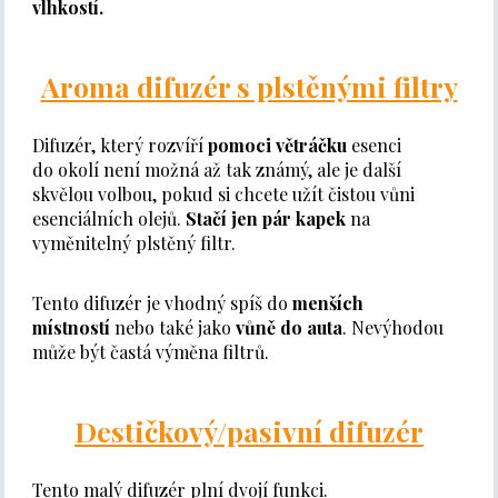
vlhkostí.
Aroma difuzér s plstěnými filtry
Difuzér, který rozvíří
pomoci větráčku
esenci
do okolí není možná až tak známý, ale je další
skvělou volbou, pokud si chcete užít čistou vůni
esenciálních olejů.
Stačí jen pár kapek
na
vyměnitelný plstěný filtr.
Tento difuzér je vhodný spíš do
menších
místností
nebo také jako
vůně do auta
. Nevýhodou
může být častá výměna filtrů.
Destičkový/pasivní difuzér
Tento malý difuzér plní dvojí funkci.