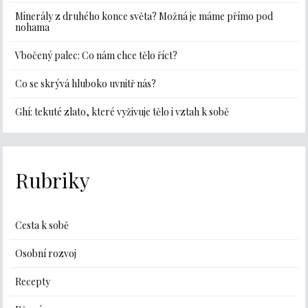
Minerály z druhého konce světa? Možná je máme přímo pod
nohama
Vbočený palec: Co nám chce tělo říct?
Co se skrývá hluboko uvnitř nás?
Ghí: tekuté zlato, které vyživuje tělo i vztah k sobě
Rubriky
Cesta k sobě
Osobní rozvoj
Recepty