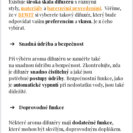
Existuje
široká škála difuzérů
s různými
styly,
materiály
a
barevnými provedeními
. Věříme,
že v
BEWIT
si vyberete takový difuzér, který bude
odpovídat vašim
preferencím
a
vkusu.
Je z čeho
vybírat.
Snadná údržba a bezpečnost
Při výběru aroma difuzéru se zaměřte také
na snadnou údržbu a bezpečnost. Zkontrolujte, zda
je difuzér
snadno čistitelný
a jaké jsou
potřebné
postupy údržby
. Bezpečnostní funkce, jako
je
automatické vypnutí
při nedostatku vody, jsou také
důležité.
Doprovodné funkce
Některé aroma difuzéry mají
dodatečné funkce
,
které mohou být skvělým, doprovodným doplňkem.