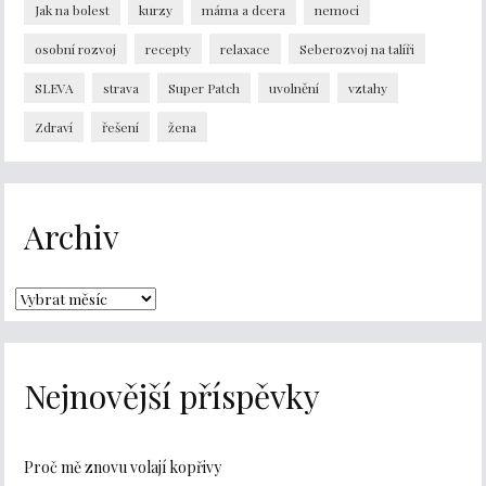
Jak na bolest
kurzy
máma a dcera
nemoci
osobní rozvoj
recepty
relaxace
Seberozvoj na talíři
SLEVA
strava
Super Patch
uvolnění
vztahy
Zdraví
řešení
žena
Archiv
Nejnovější příspěvky
Proč mě znovu volají kopřivy