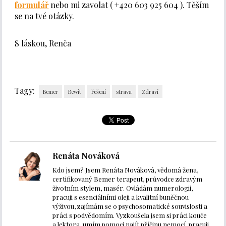
formulář
nebo mi zavolat ( +420 603 925 604 ). Těším
se na tvé otázky.
S láskou, Renča
Tagy:
Bemer
Bewit
řešení
strava
Zdraví
Renáta Nováková
Kdo jsem? Jsem Renáta Nováková, vědomá žena,
certifikovaný Bemer terapeut, průvodce zdravým
životním stylem, masér. Ovládám numerologii,
pracuji s esenciálními oleji a kvalitní buněčnou
výživou, zajímám se o psychosomatické souvislosti a
práci s podvědomím. Vyzkoušela jsem si práci kouče
a lektora, umím pomoci najít příčinu nemocí, pracuji