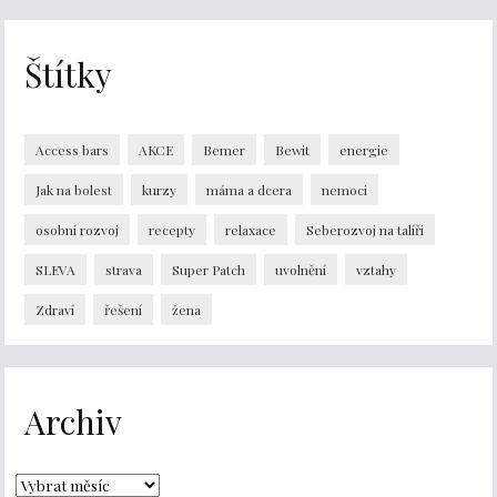
Štítky
Access bars
AKCE
Bemer
Bewit
energie
Jak na bolest
kurzy
máma a dcera
nemoci
osobní rozvoj
recepty
relaxace
Seberozvoj na talíři
SLEVA
strava
Super Patch
uvolnění
vztahy
Zdraví
řešení
žena
Archiv