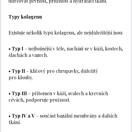
udržovat pevnost, pružnost a hydrataci tkání.
Typy kolagenu
Existuje několik typů kolagenu, ale nejdůležitější jsou:
•
Typ I
– nejhojnější v těle, nachází se v kůži, kostech,
šlachách a vazech.
•
Typ II
– klíčový pro chrupavky, důležitý
pro klouby.
•
Typ III
– přítomen v kůži, svalech a krevních
cévách, podporuje pružnost.
•
Typ IV a V
– součást bazální membrány a dalších
tkání.