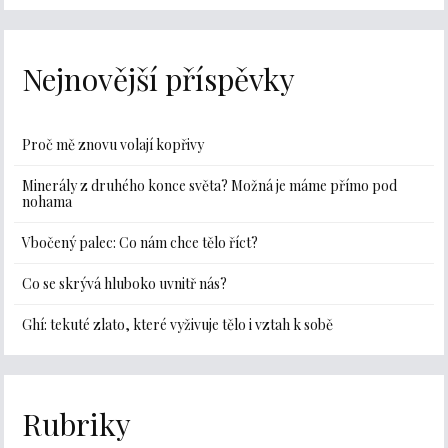
Nejnovější příspěvky
Proč mě znovu volají kopřivy
Minerály z druhého konce světa? Možná je máme přímo pod
nohama
Vbočený palec: Co nám chce tělo říct?
Co se skrývá hluboko uvnitř nás?
Ghí: tekuté zlato, které vyživuje tělo i vztah k sobě
Rubriky