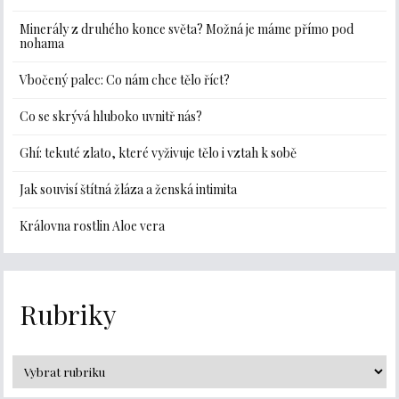
Minerály z druhého konce světa? Možná je máme přímo pod
nohama
Vbočený palec: Co nám chce tělo říct?
Co se skrývá hluboko uvnitř nás?
Ghí: tekuté zlato, které vyživuje tělo i vztah k sobě
Jak souvisí štítná žláza a ženská intimita
Královna rostlin Aloe vera
Rubriky