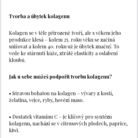
Tvorba a úbytek kolagenu
Kolagen se v těle přirozeně tvoří, ale s věkem jeho
produkce klesá – kolem 25. roku věku se začíná
snižovat a kolem 40. roku už je úbytek značný. To
vede ke stárnutí kůže, ztrátě elasticity a oslabení
kloubů.
Jak u sebe můžeš podpořit tvorbu kolagenu?
• Stravou bohatou na kolagen – vývary z kostí,
želatina, vejce, ryby, hovězí maso.
• Dostatek vitamínu C – je klíčový pro syntézu
kolagenu, nachází se v citrusových plodech, paprice,
kiwi.