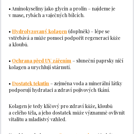
• Aminokyseliny jako glycin a prolin – najdeme je
v mase, rybách a vaječných bílcích.
•
Hydrolyzovaný kolagen
(doplněk) – lépe se
vstřebává a může pomoci podpořit regeneraci kůže
a kloubů.
•
Ochrana před UV zářením
– sluneční paprsky ničí
kolagen a urychlují stárnutí.
•
Dostatek tekutin
– zejména voda a minerální látky
podporují hydrataci a zdraví pojivových tkání.
Kolagen je tedy klíčový pro zdraví kůže, kloubů
a celého těla, a jeho dostatek může významně ovlivnit
vitalitu a mladistvý vzhled.