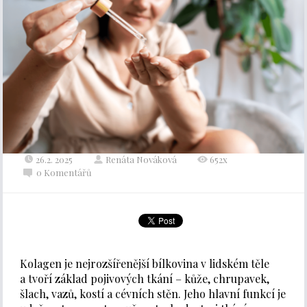
26.2. 2025
Renáta Nováková
652x
0 Komentářů
Kolagen je nejrozšířenější bílkovina v lidském těle
a tvoří základ pojivových tkání – kůže, chrupavek,
šlach, vazů, kostí a cévních stěn. Jeho hlavní funkcí je