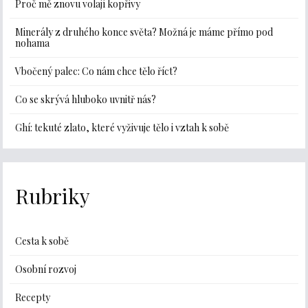
Proč mě znovu volají kopřivy
Minerály z druhého konce světa? Možná je máme přímo pod
nohama
Vbočený palec: Co nám chce tělo říct?
Co se skrývá hluboko uvnitř nás?
Ghí: tekuté zlato, které vyživuje tělo i vztah k sobě
Rubriky
Cesta k sobě
Osobní rozvoj
Recepty