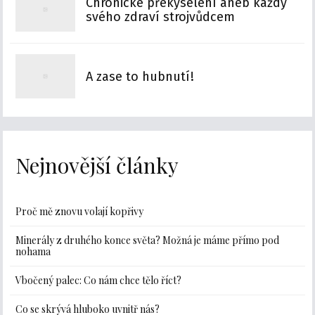
Chronické překyselení aneb každý
svého zdraví strojvůdcem
A zase to hubnutí!
Nejnovější články
Proč mě znovu volají kopřivy
Minerály z druhého konce světa? Možná je máme přímo pod
nohama
Vbočený palec: Co nám chce tělo říct?
Co se skrývá hluboko uvnitř nás?