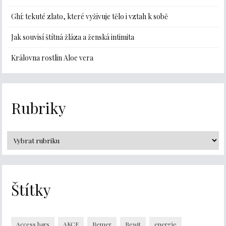
Ghí: tekuté zlato, které vyživuje tělo i vztah k sobě
Jak souvisí štítná žláza a ženská intimita
Královna rostlin Aloe vera
Rubriky
Štítky
Access bars
AKCE
Bemer
Bewit
energie