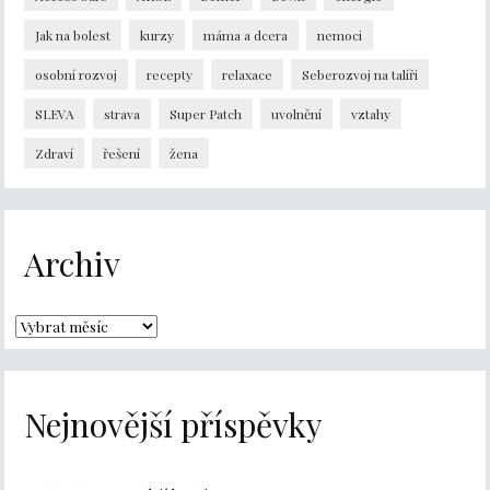
Jak na bolest
kurzy
máma a dcera
nemoci
osobní rozvoj
recepty
relaxace
Seberozvoj na talíři
SLEVA
strava
Super Patch
uvolnění
vztahy
Zdraví
řešení
žena
Archiv
Nejnovější příspěvky