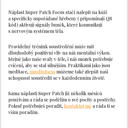
Náplast Super Patch Focus stačí nalepit na kůži
a specificky uspořádané hřebeny ( připomínají QR
kód) aktivují signály buněk, které komunikují
s nervovým systémem těla.
Pravidelný trénink soustředění může mít
dlouhodobý pozitivní vliv na náš mentální výkon.
Stejně jako naše svaly v těle, i náš mozek potřebuje
cvičení, aby se stal silnějším. Praktikami jako jsou
meditace,
mindfulness
můžeme také zlepšit naši
schopnost soustředit se v každodenním životě.
Sama náplasti Super Patch již několik měsíců
používám a ráda se podělím o své pocity a postřehy.
Pokud potřebuješ poradit,
kontaktuj mě
a ráda ti se
vším poradím.