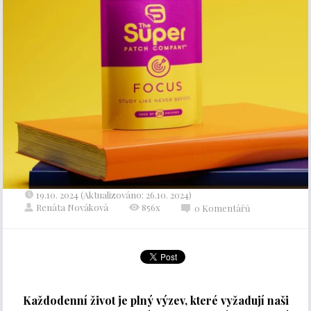
19.10. 2024 (Aktualizováno: 26.10. 2024)
Renáta Nováková
856x
0 Komentářů
Každodenní život je plný výzev, které vyžadují naši