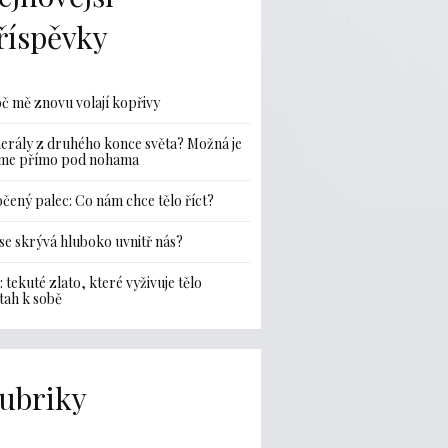
říspěvky
č mě znovu volají kopřivy
erály z druhého konce světa? Možná je
me přímo pod nohama
čený palec: Co nám chce tělo říct?
se skrývá hluboko uvnitř nás?
: tekuté zlato, které vyživuje tělo
ztah k sobě
ubriky