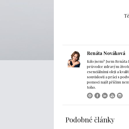
Tě
Renáta Nováková
Kdo jsem? Jsem Renáta 
průvodce zdravým životn
esenciálními oleji a kva
souvislosti a práci s po
pomoci najít příčinu nemoc
toho.
Podobné články