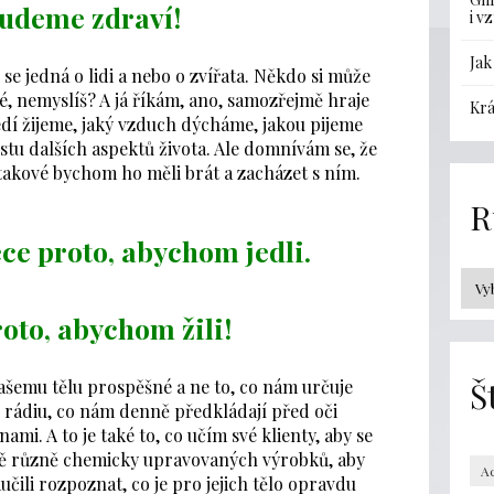
budeme zdraví!
i v
Jak
li se jedná o lidi a nebo o zvířata. Někdo si může
né, nemyslíš? A já říkám, ano, samozřejmě hraje
Krá
ředí žijeme, jaký vzduch dýcháme, jakou pijeme
stu dalších aspektů života. Ale domnívám se, že
o takové bychom ho měli brát a zacházet s ním.
R
ce proto, abychom jedli.
oto, abychom žili!
Š
 našemu tělu prospěšné a ne to, co nám určuje
v rádiu, co nám denně předkládají před oči
mi. A to je také to, co učím své klienty, aby se
avě různě chemicky upravovaných výrobků, aby
A
aučili rozpoznat, co je pro jejich tělo opravdu