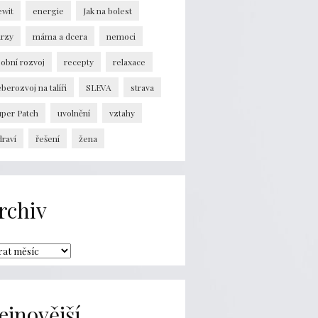
ewit
energie
Jak na bolest
urzy
máma a dcera
nemoci
obní rozvoj
recepty
relaxace
berozvoj na talíři
SLEVA
strava
uper Patch
uvolnění
vztahy
raví
řešení
žena
rchiv
ejnovější