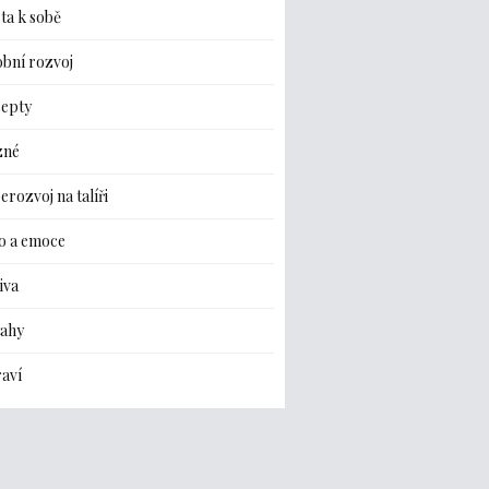
ta k sobě
bní rozvoj
cepty
zné
erozvoj na talíři
o a emoce
iva
tahy
aví