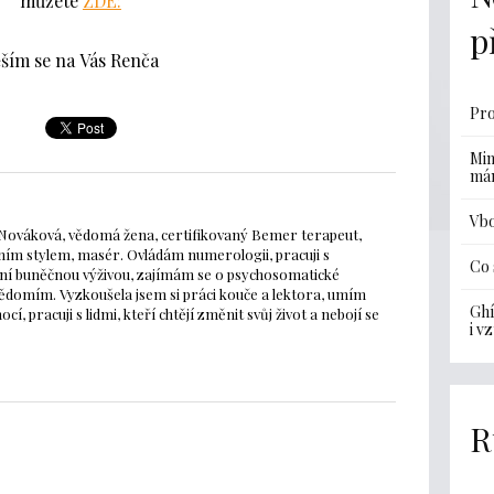
můžete
ZDE:
p
ším se na Vás Renča
Pro
Min
má
Vbo
Nováková, vědomá žena, certifikovaný Bemer terapeut,
ím stylem, masér. Ovládám numerologii, pracuji s
Co 
litní buněčnou výživou, zajímám se o psychosomatické
dvědomím. Vyzkoušela jsem si práci kouče a lektora, umím
Ghí
í, pracuji s lidmi, kteří chtějí změnit svůj život a nebojí se
i v
R