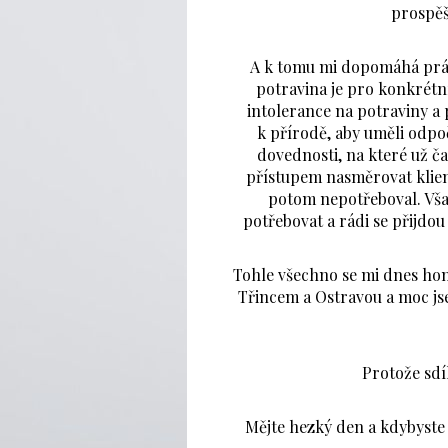
prospěš
A k tomu mi dopomáhá pr
potravina je pro konkrétní
intolerance na potraviny a 
k přírodě, aby uměli odpo
dovednosti, na které už č
přístupem nasměrovat klien
potom nepotřeboval. Však
potřebovat a rádi se přijdou
Tohle všechno se mi dnes honi
Třincem a Ostravou a moc jse
Protože sdíl
Mějte hezký den a kdybyste 