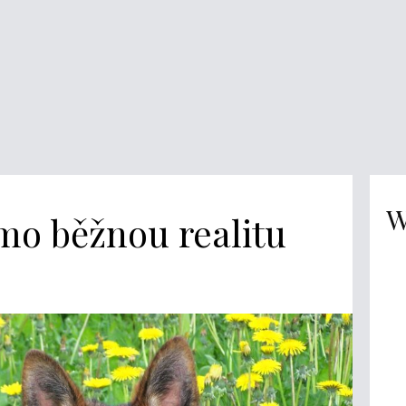
W
mo běžnou realitu