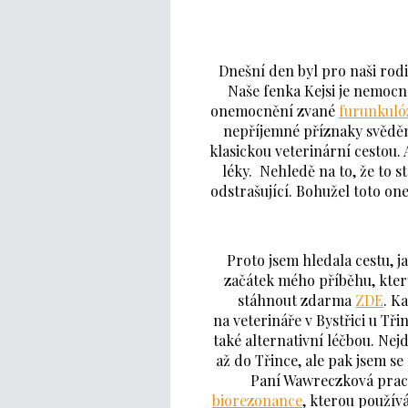
Dnešní den byl pro naši rod
Naše fenka Kejsi je nemocná
onemocnění zvané
furunkuló
nepříjemné příznaky svědění
klasickou veterinární cestou. 
léky. Nehledě na to, že to s
odstrašující. Bohužel toto one
Proto jsem hledala cestu, jak
začátek mého příběhu, kter
stáhnout zdarma
ZDE
. K
na veterináře v Bystřici u Tř
také alternativní léčbou. Nejd
až do Třince, ale pak jsem s
Paní Wawreczková pracu
biorezonance
, kterou použív