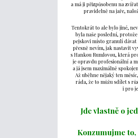
a má ji přizpůsobenu na zvířat
pravidelně na jaře, nalo
Tentokrát to ale bylo jiné, n
byla naše poslední, protož
pejskovi místo granulí dávat
přesně nevím, jak nastavit vy
s Hankou Rumlovou, která pr
je opravdu profesionální a m
a já jsem maximálně spokojen
Až uběhne nějaký ten měsíc,
ráda, že to můžu sdílet s rů
i pro j
Jde vlastně o je
Konzumujme to, 