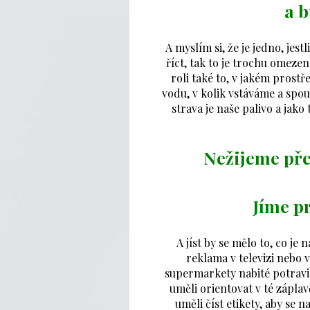
a 
A myslím si, že je jedno, jest
říct, tak to je trochu omeze
roli také to, v jakém prost
vodu, v kolik vstáváme a spou
strava je naše palivo a jak
Nežijeme pře
Jíme pr
A jíst by se mělo to, co je
reklama v televizi nebo 
supermarkety nabité potravina
uměli orientovat v té zápl
uměli číst etikety, aby se n