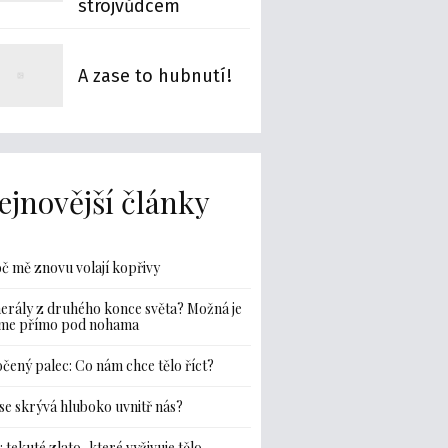
strojvůdcem
A zase to hubnutí!
ejnovější články
č mě znovu volají kopřivy
erály z druhého konce světa? Možná je
me přímo pod nohama
čený palec: Co nám chce tělo říct?
se skrývá hluboko uvnitř nás?
: tekuté zlato, které vyživuje tělo