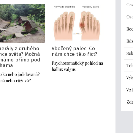
Ces
Oso
Re
Rů
nerály z druhého
Vbočený palec: Co
Seb
nce světa? Možná
nám chce tělo říct?
 máme přímo pod
Psychosomatický pohled na
hama
Těl
hallux valgus
tská nebo jodidovaná?
Výž
ná nebo růžová?
Vz
Zdr