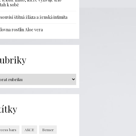
ztah k sobě
 souvisí štítná žláza a ženská intimita
lovna rostlin Aloe vera
ubriky
títky
ccess bars
AKCE
Bemer