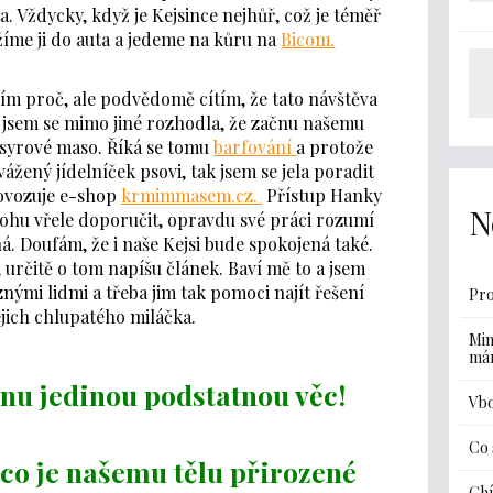
a. Vždycky, když je Kejsince nejhůř, což je téměř
žíme ji do auta a jedeme na kůru na
Bicom.
evím proč, ale podvědomě cítím, že tato návštěva
e jsem se mimo jiné rozhodla, že začnu našemu
 syrové maso. Říká se tomu
barfování
a protože
vážený jídelníček psovi, tak jsem se jela poradit
ovozuje e-shop
krmimmasem.cz.
Přístup Hanky
N
ohu vřele doporučit, opravdu své práci rozumí
á. Doufám, že i naše Kejsi bude spokojená také.
 určitě o tom napíšu článek. Baví mě to a jsem
znými lidmi a třeba jim tak pomoci najít řešení
Pro
ejich chlupatého miláčka.
Min
má
dnu jedinou podstatnou věc!
Vbo
Co 
co je našemu tělu přirozené
Ghí