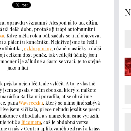
N
inu opravdu významný. Alespoň já to tak cítím.
 už delší dobu, protože ji trápí autoimunitní
za
. Když měla rok a půl, začaly se u ní objevovat
 a pálení u konečníku. Nejdříve jsme to řešili
Antibiotika,
cyklosporiny
, různé mastičky a další
tojí celkem dost peněz, tak vedlejší účinky jsou
mocnění je záludné a často se vrací. Je to stejné
jako u lidí.
 pejska nejen léčit, ale vyléčit. A to je vlastně
ý jsem sepsala v mém ebooku, který si můžete
amarádka Radka mi poradila, ať se obrátíme
ince, pana
Wawreczku
, který se mimo jiné zabývá
říve jsem si říkala, přece nebudu jezdit se psem
e nakonec odhodlala a s manželem jsme vyrazili.
je totiž s
Bicomem
, což je obdobná verze
áme u nás v Centru aplikovaného zdraví a krásy