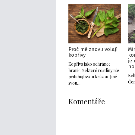
Proč mě znovu volají
Mi
kopřivy
ko
je
Kopřiva jako ochránce
no
hranic Některé rostliny nás
Kel
přitahují svou krásou. Jiné
Čer
svou…
Komentáře