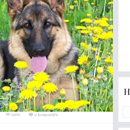
H
2916x
0 Komentářů