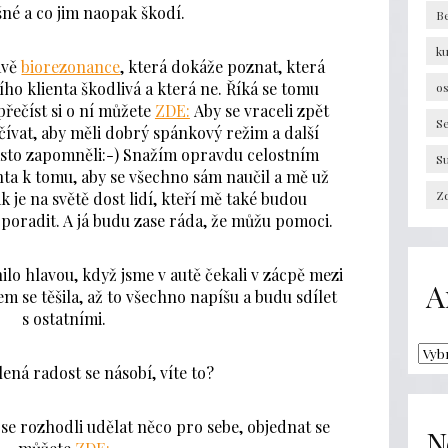
né a co jim naopak škodí.
B
k
ávě
biorezonance
, která dokáže poznat, která
ho klienta škodlivá a která ne. Říká se tomu
os
přečíst si o ní můžete
ZDE:
Aby se vraceli zpět
Se
čívat, aby měli dobrý spánkový režim a další
asto zapomněli:-) Snažím opravdu celostním
S
ta k tomu, aby se všechno sám naučil a mě už
Zd
 je na světě dost lidí, kteří mě také budou
 poradit. A já budu zase ráda, že můžu pomoci.
lo hlavou, když jsme v autě čekali v zácpě mezi
A
m se těšila, až to všechno napíšu a budu sdílet
s ostatními.
ená radost se násobí, víte to?
se rozhodli udělat něco pro sebe, objednat se
N