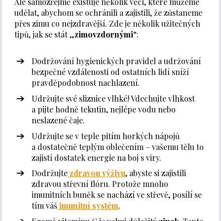
Ale samozřejmě existuje několik věcí, které můžeme
udělat, abychom se ochránili a zajistili, že zůstaneme
přes zimu co nejzdravější. Zde je několik užitečných
tipů, jak se stát „
zimovzdornými
“:
Dodržování hygienických pravidel a udržování
bezpečné vzdálenosti od ostatních lidí sníží
pravděpodobnost nachlazení.
Udržujte své sliznice vlhké! Vdechujte vlhkost
a pijte hodně tekutin, nejlépe vodu nebo
neslazené čaje.
Udržujte se v teple pitím horkých nápojů
a dostatečně teplým oblečením – vašemu tělu to
zajistí dostatek energie na boj s viry.
Dodržujte
zdravou výživu
, abyste si zajistili
zdravou střevní flóru. Protože mnoho
imunitních buněk se nachází ve střevě, posílí se
tím váš
imunitní systém
.