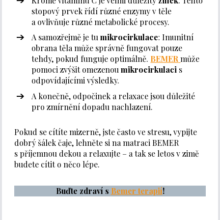
Kromě vitamínu C je velmi důležitý
zinek
. Tento
stopový prvek řídí různé enzymy v těle
a ovlivňuje různé metabolické procesy.
A samozřejmě je tu
mikrocirkulace
: Imunitní
obrana těla může správně fungovat pouze
tehdy, pokud funguje optimálně.
BEMER
může
pomoci zvýšit omezenou
mikrocirkulaci
s
odpovídajícími výsledky.
A konečně, odpočinek a relaxace jsou důležité
pro zmírnění dopadu nachlazení.
Pokud se cítíte mizerně, jste často ve stresu, vypijte
dobrý šálek čaje, lehněte si na matraci BEMER
s příjemnou dekou a relaxujte – a tak se letos v zimě
budete cítit o něco lépe.
Buďte zdraví s
Bemer terapií
!