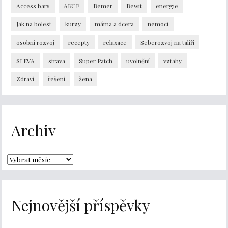
Access bars
AKCE
Bemer
Bewit
energie
Jak na bolest
kurzy
máma a dcera
nemoci
osobní rozvoj
recepty
relaxace
Seberozvoj na talíři
SLEVA
strava
Super Patch
uvolnění
vztahy
Zdraví
řešení
žena
Archiv
Nejnovější příspěvky