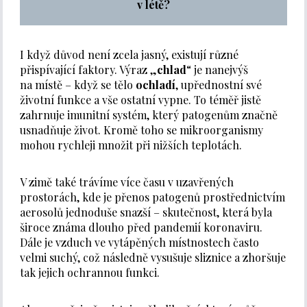
v létě?
I když důvod není zcela jasný, existují různé
přispívající faktory. Výraz „
chlad
“ je nanejvýš
na místě – když se tělo
ochladí
, upřednostní své
životní funkce a vše ostatní vypne. To téměř jistě
zahrnuje imunitní systém, který patogenům značně
usnadňuje život. Kromě toho se mikroorganismy
mohou rychleji množit při nižších teplotách.
V zimě také trávíme více času v uzavřených
prostorách, kde je přenos patogenů prostřednictvím
aerosolů jednoduše snazší – skutečnost, která byla
široce známa dlouho před pandemií koronaviru.
Dále je vzduch ve vytápěných místnostech často
velmi suchý, což následně vysušuje sliznice a zhoršuje
tak jejich ochrannou funkci.