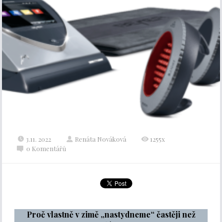
3.11. 2022
Renáta Nováková
1255x
0 Komentářů
Proč vlastně v zimě „nastydneme“ častěji než