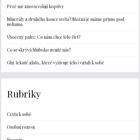
Proč mě znovu volají kopřivy
Minerály z druhého konce světa? Možná je máme přímo pod
nohama
Vbočený palec: Co nám chce tělo říct?
Co se skrývá hluboko uvnitř nás?
Ghí: tekuté zlato, které vyživuje tělo i vztah k sobě
Rubriky
Cesta k sobě
Osobní rozvoj
Recepty