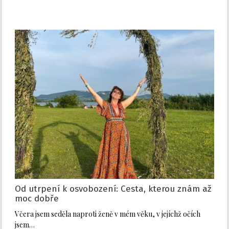
Od utrpení k osvobození: Cesta, kterou znám až
moc dobře
Včera jsem seděla naproti ženě v mém věku, v jejíchž očích
jsem…